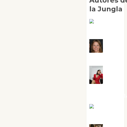
Autores d
la Jungla
Adoración
Negre Pujol
Angie
Ballester
Aura
Metzeri
Altamirano Sol
Aurelio R.
Silvano