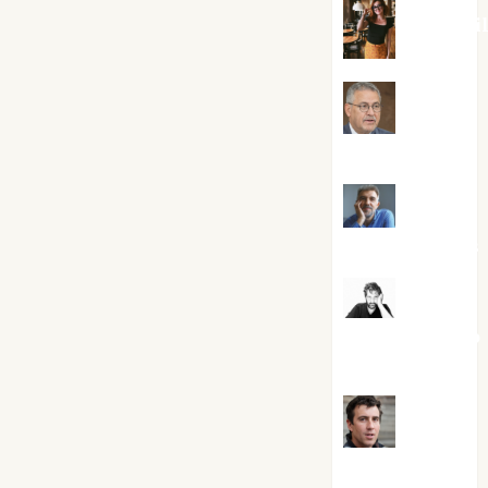
Eva Frai
Jesús
Cuenca Torres
Joaquín
Rández Ramos
José
Antonio Castro
Cebrián
Juanjo
Melgarejo