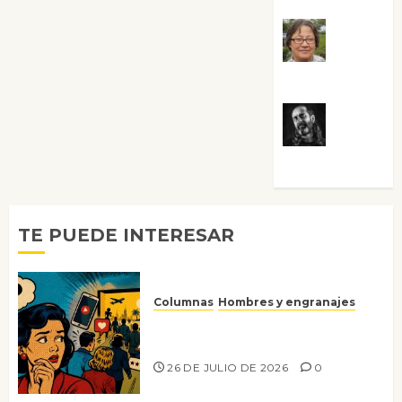
Rosa
Villalejos
Víctor
Morata
TE PUEDE INTERESAR
Columnas
Hombres y engranajes
Ya no confiamos ni en lo que
nos gusta
26 DE JULIO DE 2026
0