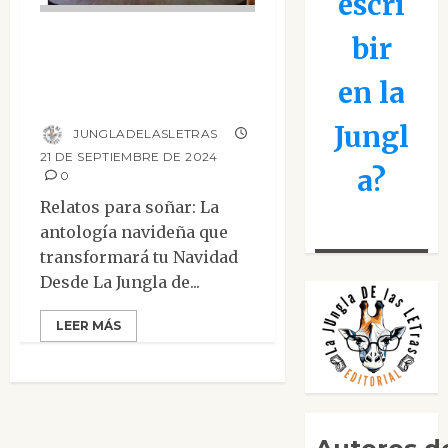
escri
Antología
bir
navideña. Relatos
en la
para soñar
Jungl
JUNGLADELASLETRAS
21 DE SEPTIEMBRE DE 2024
a?
0
Relatos para soñar: La
antología navideña que
transformará tu Navidad
Desde La Jungla de...
LEER MÁS