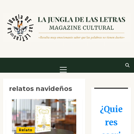
Saltar
al
contenido
Menú
principal
relatos navideños
¿Quie
res
Relato