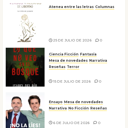
Atenea entre las letras
Columnas
Versos y relatos de libertad: el
canto a la conciencia de la
escritora peruana Sol del
Risco
25 DE JULIO DE 2026
0
Ciencia Ficción
Fantasía
Mesa de novedades
Narrativa
Reseñas
Terror
Lo que no veo en el bosque
15 DE JULIO DE 2026
0
Ensayo
Mesa de novedades
Narrativa
No Ficción
Reseñas
¡No la líes!
6 DE JULIO DE 2026
0