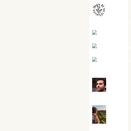
jungladelaslet
Kiko Prian
Mar Carrill
Mari Carm
Pérez
Maxi
Sabela Tornes
Noa
Guardia