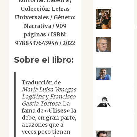
Editorial: Cátedra /
Colección: Letras
Universales / Género:
Narrativa / 909
Eva Frail
páginas / ISBN:
9788437643946 / 2022
Jesús
Cuenca Torres
Sobre el libro:
Joaquín
Traducción de
Rández Ramos
María Luisa Venegas
Lagüéns
y
Francisco
García Tortosa
. La
José
fama de «
Ulises
» la
Antonio Castro
debe, en gran parte,
Cebrián
a razones que a
veces poco tienen