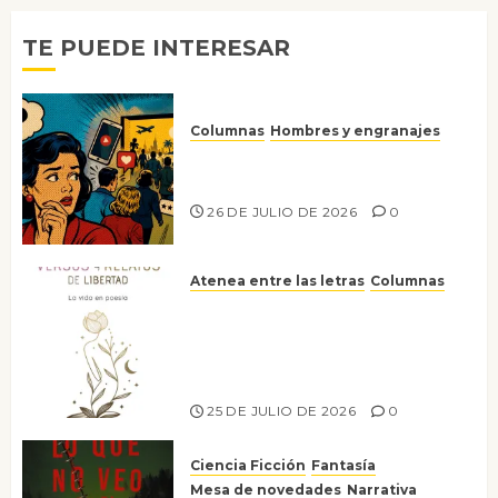
2026
0
TE PUEDE INTERESAR
Columnas
Hombres y engranajes
Ya no confiamos ni en lo que
nos gusta
26 DE JULIO DE 2026
0
Atenea entre las letras
Columnas
Versos y relatos de libertad: el
canto a la conciencia de la
escritora peruana Sol del
Risco
25 DE JULIO DE 2026
0
Ciencia Ficción
Fantasía
Mesa de novedades
Narrativa