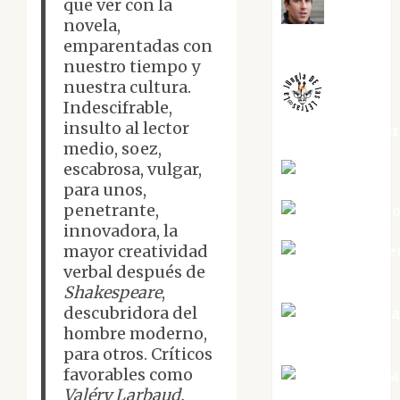
que ver con la
Juanjo
novela,
Melgarejo
emparentadas con
nuestro tiempo y
nuestra cultura.
Indescifrable,
insulto al lector
jungladelaslet
medio, soez,
escabrosa, vulgar,
Kiko Prian
para unos,
penetrante,
Mar Carrill
innovadora, la
mayor creatividad
Mari Carme
verbal después de
Pérez
Shakespeare
,
descubridora del
Maxi Sabel
hombre moderno,
Tornes
para otros. Críticos
favorables como
Noa Guardia
Valéry Larbaud,