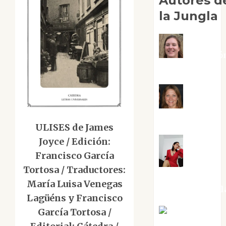
Autores d
la Jungla
Adoració
Negre Pujol
Angie
Ballester
ULISES de James
Joyce / Edición:
Francisco García
Aura
Tortosa / Traductores:
Metzeri
María Luisa Venegas
Altamirano Sol
Lagüéns y Francisco
García Tortosa /
Aurelio R.
Silvano