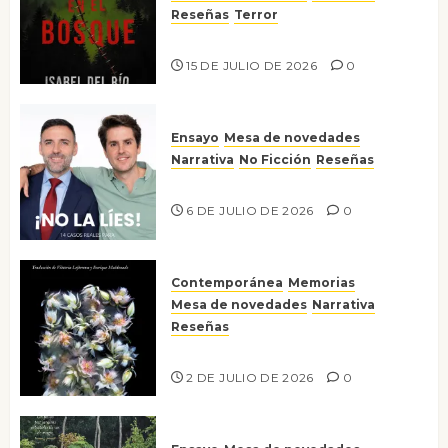
Reseñas
Terror
Lo que no veo en el bosque
15 DE JULIO DE 2026
0
Ensayo
Mesa de novedades
Narrativa
No Ficción
Reseñas
¡No la líes!
6 DE JULIO DE 2026
0
Contemporánea
Memorias
Mesa de novedades
Narrativa
Reseñas
Tienes que mirar
2 DE JULIO DE 2026
0