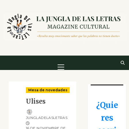
Saltar
al
contenido
Menú
principal
Mesa de novedades
Ulises
¿Quie
res
JUNGLADELASLETRAS
16 DE NOVIEMBRE DE