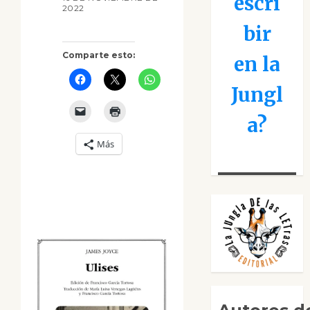
escri
2022
bir
Comparte esto:
en la
Jungl
a?
Más