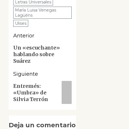
Letras Universales
María Luisa Venegas
Lagüéns
Ulises
Navegación
Anterior
de
Entrada
Un «escuchante»
hablando sobre
anterior:
entradas
Suárez
Siguiente
Siguiente
Entremés:
«Umbra» de
entrada:
Silvia Terrón
Deja un comentario