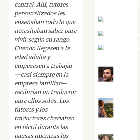
central. Allí, tutores
jungladelaslet
personalizados les
Kiko Prian
enseñaban todo lo que
necesitaban saber para
Mar Carrill
vivir según su rango.
Cuando llegasen a la
Mari Carme
Pérez
edad adulta y
empezasen a trabajar
—casi siempre en la
Maxi
empresa familiar—
Sabela Tornes
recibirían un traductor
para ellos solos. Los
tutores y los
Noa
traductores charlaban
Guardia
en táctil durante las
pausas mientras los