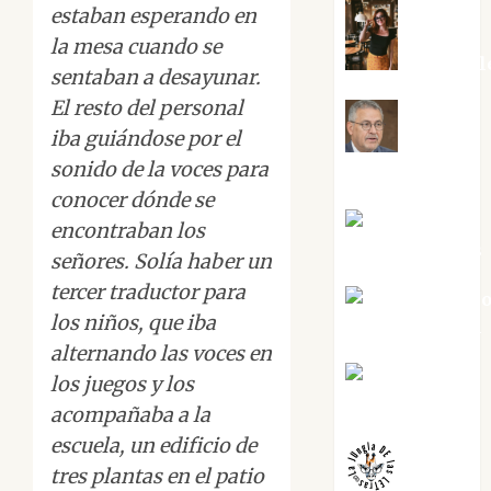
estaban esperando en
la mesa cuando se
Eva Frail
sentaban a desayunar.
El resto del personal
iba guiándose por el
Jesús
sonido de la voces para
Cuenca Torres
conocer dónde se
Joaquín
encontraban los
Rández Ramos
señores. Solía haber un
tercer traductor para
José Antoni
los niños, que iba
Castro Cebrián
alternando las voces en
Juanjo
los juegos y los
Melgarejo
acompañaba a la
escuela, un edificio de
tres plantas en el patio