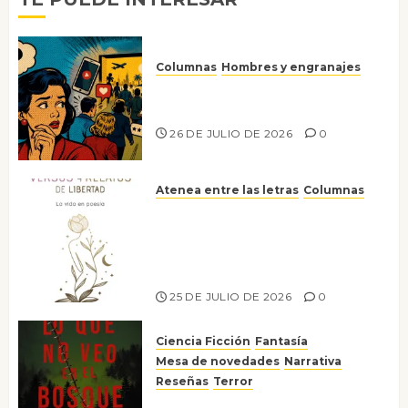
Columnas
Hombres y engranajes
Ya no confiamos ni en lo que
nos gusta
26 DE JULIO DE 2026
0
Atenea entre las letras
Columnas
Versos y relatos de libertad: el
canto a la conciencia de la
escritora peruana Sol del
Risco
25 DE JULIO DE 2026
0
Ciencia Ficción
Fantasía
Mesa de novedades
Narrativa
Reseñas
Terror
Lo que no veo en el bosque