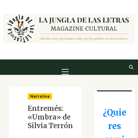
Saltar
al
contenido
Menú
principal
Narrativa
Entremés:
¿Quie
«Umbra» de
res
Silvia Terrón