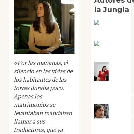
Autores d
la Jungla
Adoración
Negre Pujol
Angie
Ballester
«Por las mañanas, el
silencio en las vidas de
Aura
los habitantes de las
Metzeri
torres duraba poco.
Altamirano Sol
Apenas los
matrimonios se
levantaban mandaban
Aurelio R
llamar a sus
Silvano
traductores, que ya