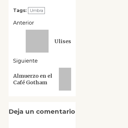
Tags:
Umbra
Navegación
Anterior
de
Entrada
Ulises
anterior:
entradas
Siguiente
Siguiente
Almuerzo en el
entrada:
Café Gotham
Deja un comentario