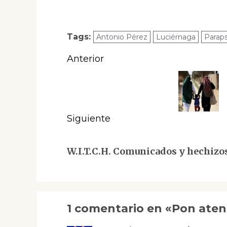
Tags:
Antonio Pérez
Luciérnaga
Paraps
Navegación
Anterior
de
Entrada
anterior:
entradas
Siguiente
Siguiente
W.I.T.C.H. Comunicados y hechizos
entrada:
1 comentario en «
Pon aten