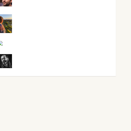
Maxi Sabela Tornes
Noa Guardia
Rosa Villalejos
Víctor Morata