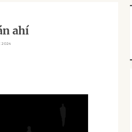
án ahí
 2024