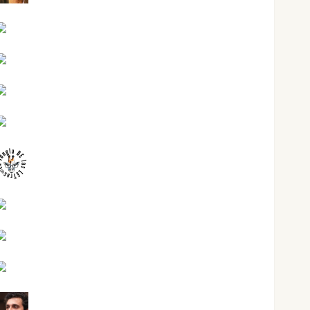
Jesús Cuenca Torres
Joaquín Rández Ramos
José Antonio Castro Cebrián
Juanjo Melgarejo
jungladelasletras
Kiko Prian
Mar Carrillo
Mari Carmen Pérez