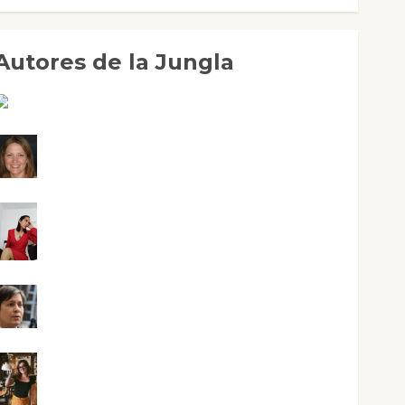
Autores de la Jungla
Adoración Negre Pujol
Angie Ballester
Aura Metzeri Altamirano Solar
Aurelio R. Silvano
Eva Fraile