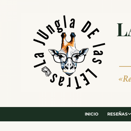
Saltar
al
contenido
INICIO
RESEÑAS