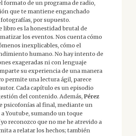
el formato de un programa de radio,
sión que te mantiene enganchado
fotografías, por supuesto.
 libro es la honestidad brutal de
amatizar los eventos. Nos cuenta cómo
ómenos inexplicables, cómo el
ntendimiento humano. No hay intento de
iones exageradas ni con lenguaje
parte su experiencia de una manera
bro permite una lectura ágil, parece
autor. Cada capítulo es un episodio
igestión del contenido. Además,
Pérez
e psicofonías al final, mediante un
es a Youtube, sumando un toque
a (yo reconozco que no me he atrevido a
mita a relatar los hechos; también