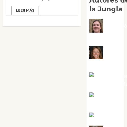
Autores d
la Jungla
LEER MÁS
Adoraci
Negre Pujol
Angie
Ballester
Aura Metze
Altamirano Sol
Aurelio R.
Silvano
Eva Fraile