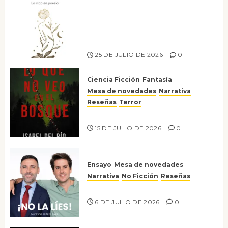
Versos y relatos de libertad: el
canto a la conciencia de la
escritora peruana Sol del
Risco
25 DE JULIO DE 2026
0
Ciencia Ficción
Fantasía
Mesa de novedades
Narrativa
Reseñas
Terror
Lo que no veo en el bosque
15 DE JULIO DE 2026
0
Ensayo
Mesa de novedades
Narrativa
No Ficción
Reseñas
¡No la líes!
6 DE JULIO DE 2026
0