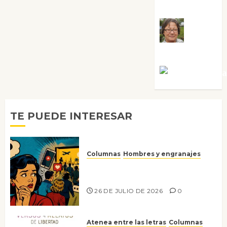
Guardia
Rosa
Villalejos
Víctor Mora
TE PUEDE INTERESAR
Columnas
Hombres y engranajes
Ya no confiamos ni en lo que
nos gusta
26 DE JULIO DE 2026
0
Atenea entre las letras
Columnas