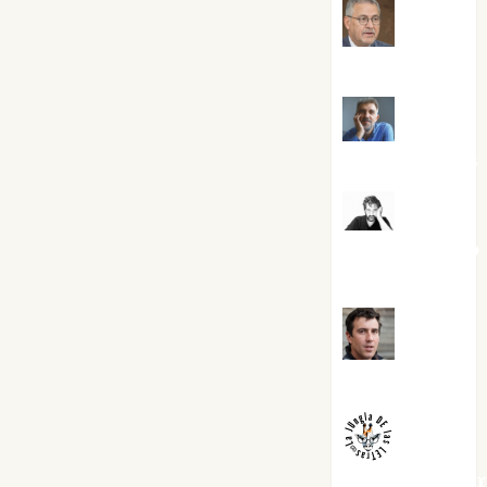
Jesús
Cuenca Torres
Joaquín
Rández Ramos
José
Antonio Castro
Cebrián
Juanjo
Melgarejo
jungladelaslet