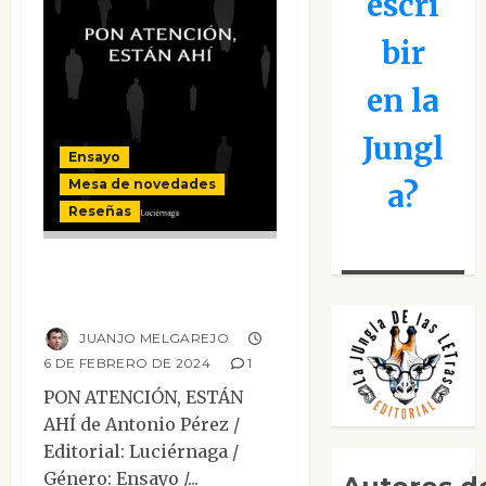
escri
bir
en la
Jungl
Ensayo
Mesa de novedades
a?
Reseñas
Pon atención,
están ahí
JUANJO MELGAREJO
6 DE FEBRERO DE 2024
1
PON ATENCIÓN, ESTÁN
AHÍ de Antonio Pérez /
Editorial: Luciérnaga /
Género: Ensayo /...