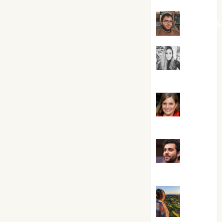
Kiko Pri
Mar
Carrillo
Mari
Carmen Pérez
Maxi
Sabela Tornes
Noa