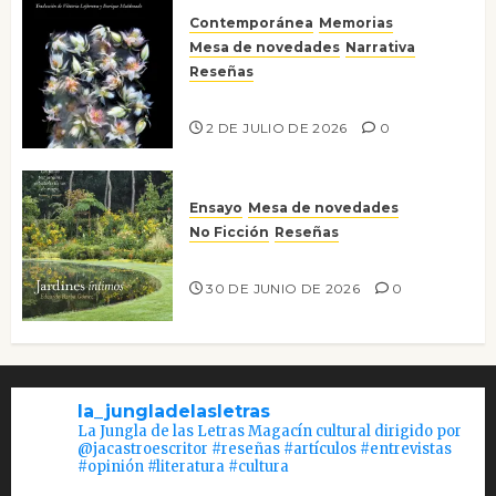
Contemporánea
Memorias
Mesa de novedades
Narrativa
Reseñas
Tienes que mirar
2 DE JULIO DE 2026
0
Ensayo
Mesa de novedades
No Ficción
Reseñas
Jardines íntimos
30 DE JUNIO DE 2026
0
la_jungladelasletras
La Jungla de las Letras Magacín cultural dirigido por
@jacastroescritor #reseñas #artículos #entrevistas
#opinión #literatura #cultura