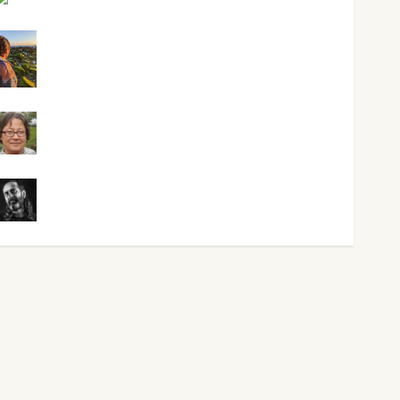
Maxi Sabela Tornes
Noa Guardia
Rosa Villalejos
Víctor Morata