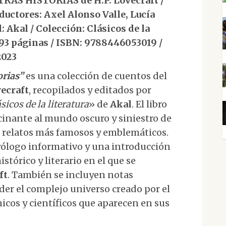
S HISTORIAS de H.P. Lovecraft /
aductores: Axel Alonso Valle, Lucía
: Akal / Colección: Clásicos de la
 493 páginas / ISBN: 9788446053019 /
2023
orias”
es una colección de cuentos del
vecraft
, recopilados y editados por
sicos de la literatura
» de
Akal
. El libro
scinante al mundo oscuro y siniestro de
s relatos más famosos y emblemáticos.
rólogo informativo y una introducción
istórico y literario en el que se
ft
. También se incluyen notas
er el complejo universo creado por el
nicos y científicos que aparecen en sus