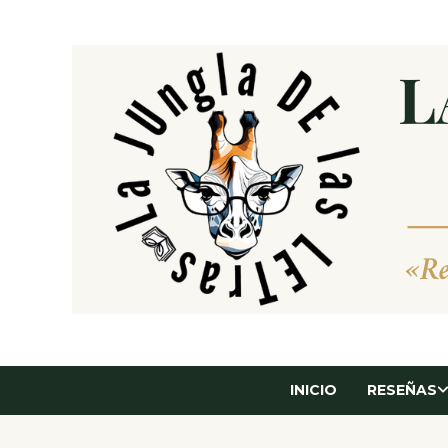
Saltar
al
contenido
INICIO
RESEÑAS