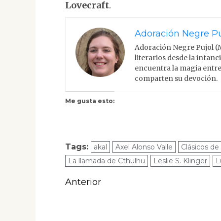
Lovecraft
.
Adoración Negre Pu
Adoración Negre Pujol (
literarios desde la infan
encuentra la magia entre
comparten su devoción.
Me gusta esto:
Tags:
akal
Axel Alonso Valle
Clásicos de 
La llamada de Cthulhu
Leslie S. Klinger
L
Navegación
Anterior
de
Entrada
anterior:
entradas