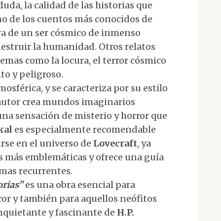
 duda, la calidad de las historias que
no de los cuentos más conocidos de
erra de un ser cósmico de inmenso
struir la humanidad. Otros relatos
temas como la locura, el terror cósmico
to y peligroso.
osférica, y se caracteriza por su estilo
l autor crea mundos imaginarios
una sensación de misterio y horror que
kal
es especialmente recomendable
rse en el universo de
Lovecraft
, ya
as más emblemáticas y ofrece una guía
emas recurrentes.
orias”
es una obra esencial para
ror y también para aquellos neófitos
inquietante y fascinante de
H.P.