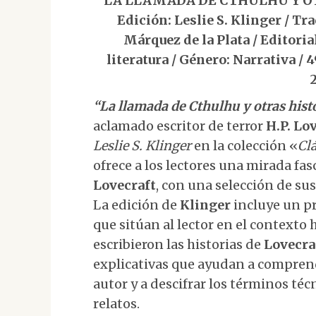
LA LLAMADA DE CTHULHU Y OTRA
Edición: Leslie S. Klinger / Tr
Márquez de la Plata / Editorial
literatura / Género: Narrativa /
“La llamada de Cthulhu y otras hist
aclamado escritor de terror
H.P. Lo
Leslie S. Klinger
en la colección «
Clá
ofrece a los lectores una mirada fa
Lovecraft
, con una selección de su
La edición de
Klinger
incluye un p
que sitúan al lector en el contexto h
escribieron las historias de
Lovecra
explicativas que ayudan a comprend
autor y a descifrar los términos téc
relatos.