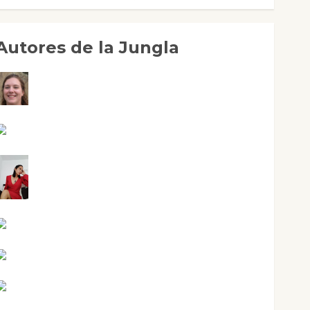
Autores de la Jungla
Adoración Negre Pujol
Angie Ballester
Aura Metzeri Altamirano Solar
Aurelio R. Silvano
Eva Fraile
Jesús Cuenca Torres