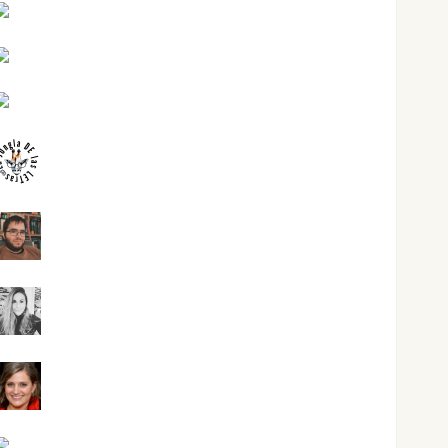
Joaquín Rández Ramos
José Antonio Castro Cebrián
Juanjo Melgarejo
jungladelasletras
Kiko Prian
Mar Carrillo
Mari Carmen Pérez