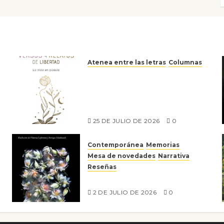
Atenea entre las letras
Columnas
Versos y relatos de libertad:
el canto a la conciencia de la
escritora peruana Sol del
Risco
25 DE JULIO DE 2026
0
Contemporánea
Memorias
Mesa de novedades
Narrativa
Reseñas
Tienes que mirar
2 DE JULIO DE 2026
0