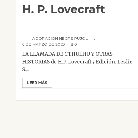
H. P. Lovecraft
Ciencia Ficción
Clásicos
Narrativa
Relato
Reseñas
La llamada de Cthulhu y otras historias
ADORACIÓN NEGRE PUJOL
6 DE MARZO DE 2023
0
LA LLAMADA DE CTHULHU Y OTRAS
HISTORIAS de H.P. Lovecraft / Edición: Leslie
S....
LEER MÁS