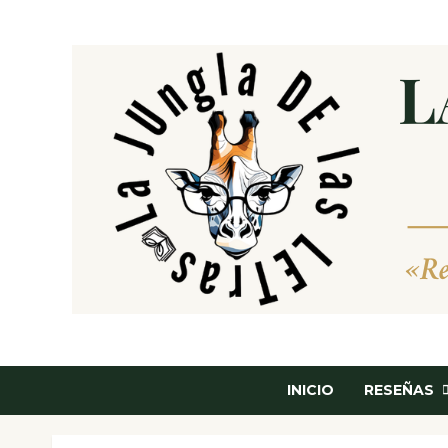
Saltar
al
contenido
INICIO
RESEÑAS