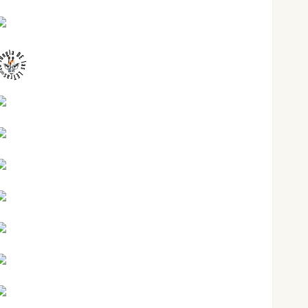
Juanjo Melgarejo
jungladelasletras
Kiko Prian
Mar Carrillo
Mari Carmen Pérez
Maxi Sabela Tornes
Noa Guardia
Rosa Villalejos
Víctor Morata