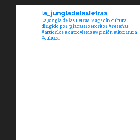
la_jungladelasletras
La Jungla de las Letras Magacín cultural
dirigido por @jacastroescritor #reseñas
#artículos #entrevistas #opinión #literatura
#cultura