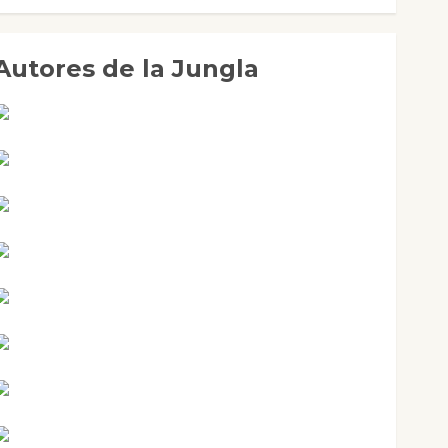
Autores de la Jungla
Adoración Negre Pujol
Angie Ballester
Aura Metzeri Altamirano Solar
Aurelio R. Silvano
Eva Fraile
Jesús Cuenca Torres
Joaquín Rández Ramos
José Antonio Castro Cebrián