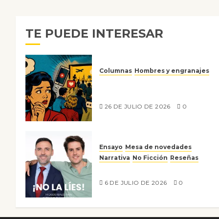
TE PUEDE INTERESAR
Columnas
Hombres y engranajes
Ya no confiamos ni en lo que
nos gusta
26 DE JULIO DE 2026
0
Ensayo
Mesa de novedades
Narrativa
No Ficción
Reseñas
¡No la líes!
6 DE JULIO DE 2026
0