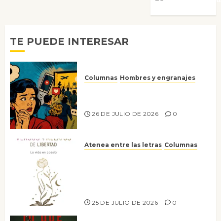
TE PUEDE INTERESAR
Columnas
Hombres y engranajes
Ya no confiamos ni en lo que
nos gusta
26 DE JULIO DE 2026
0
Atenea entre las letras
Columnas
Versos y relatos de libertad: el
canto a la conciencia de la
escritora peruana Sol del
Risco
25 DE JULIO DE 2026
0