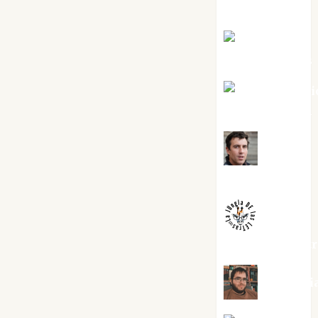
Torres
Joaquín
Rández Ramos
José Antoni
Castro Cebrián
Juanjo
Melgarejo
jungladelaslet
Kiko Pri