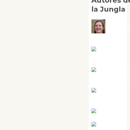
Autores d
la Jungla
Adoraci
Negre Pujol
Angie
Ballester
Aura Metze
Altamirano Sol
Aurelio R.
Silvano
Eva Fraile
Jesús Cuen