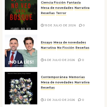
Ciencia Ficción
Fantasía
Mesa de novedades
Narrativa
Reseñas
Terror
Lo que no veo en el bosque
15 DE JULIO DE 2026
0
Ensayo
Mesa de novedades
Narrativa
No Ficción
Reseñas
¡No la líes!
6 DE JULIO DE 2026
0
Contemporánea
Memorias
Mesa de novedades
Narrativa
Reseñas
Tienes que mirar
2 DE JULIO DE 2026
0