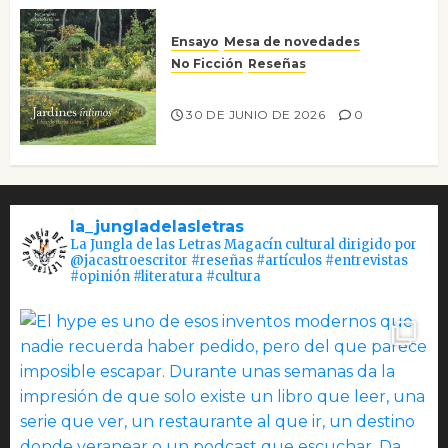
Ensayo
Mesa de novedades
No Ficción
Reseñas
Jardines íntimos
30 DE JUNIO DE 2026
0
la_jungladelasletras
La Jungla de las Letras Magacín cultural dirigido por
@jacastroescritor #reseñas #artículos #entrevistas
#opinión #literatura #cultura