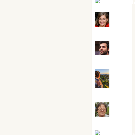
Mar Carrill
Mari
Carmen Pérez
Maxi
Sabela Tornes
Noa
Guardia
Rosa
Villalejos
Víctor Mora