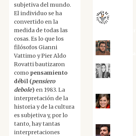
subjetiva del mundo.
El individuo se ha
convertido en la
medida de todas las
jungladelaslet
cosas. Es lo que los
filósofos Gianni
Kiko Pri
Vattimo y Pier Aldo
Rovatti bautizaron
como
pensamiento
Mar
débil (
pensiero
Carrillo
debole
)
en 1983. La
interpretación de la
historia y de la cultura
Mari
Carmen Pérez
es subjetiva y, por lo
tanto, hay tantas
interpretaciones