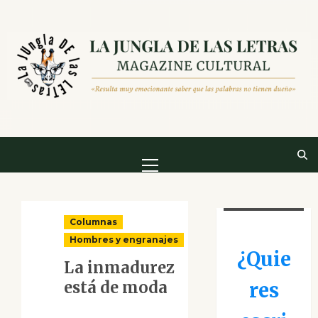
Saltar
al
contenido
Menú
principal
Columnas
Hombres y engranajes
¿Quie
La inmadurez
está de moda
res