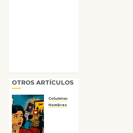
OTROS ARTÍCULOS
Columnas
Hombres y engranajes
Ya no
confiamos
ni en
lo que