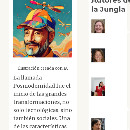
Autores d
la Jungla
Adoració
Negre Pujol
Angie
Ballester
Ilustración creada con IA
La llamada
Posmodernidad fue el
inicio de las grandes
Aura
Metzeri
transformaciones, no
Altamirano Sol
solo tecnológicas, sino
también sociales. Una
de las características