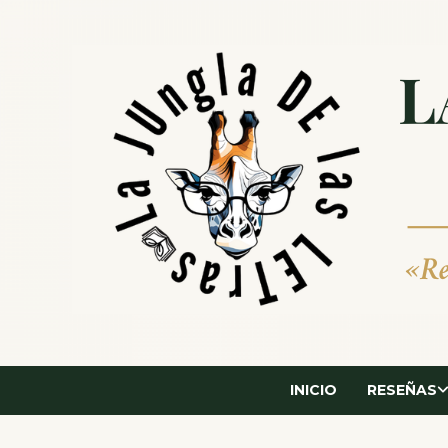
Saltar
al
contenido
INICIO
RESEÑAS