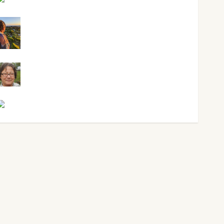
Maxi Sabela Tornes
Noa Guardia
Rosa Villalejos
Víctor Morata