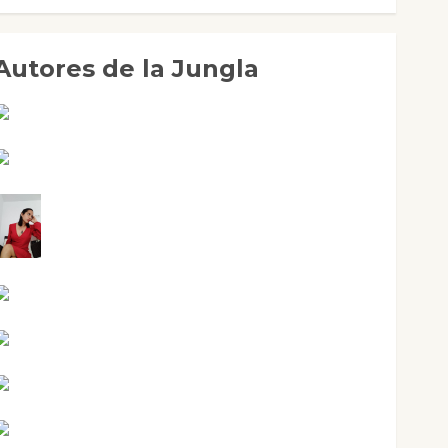
Autores de la Jungla
Adoración Negre Pujol
Angie Ballester
Aura Metzeri Altamirano Solar
Aurelio R. Silvano
Eva Fraile
Jesús Cuenca Torres
Joaquín Rández Ramos