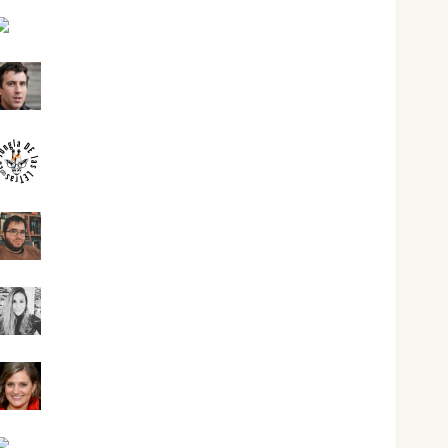
José Antonio Castro Cebrián
Juanjo Melgarejo
jungladelasletras
Kiko Prian
Mar Carrillo
Mari Carmen Pérez