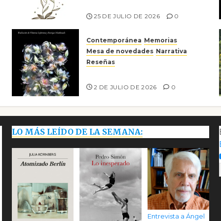
Risco
25 DE JULIO DE 2026
0
Contemporánea
Memorias
Mesa de novedades
Narrativa
Reseñas
Tienes que mirar
2 DE JULIO DE 2026
0
LO MÁS LEÍDO DE LA SEMANA:
Entrevista a Ángel