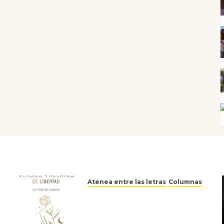
Atenea entre las letras
Columnas
Versos y relatos de libertad:
el canto a la conciencia de la
escritora peruana Sol del