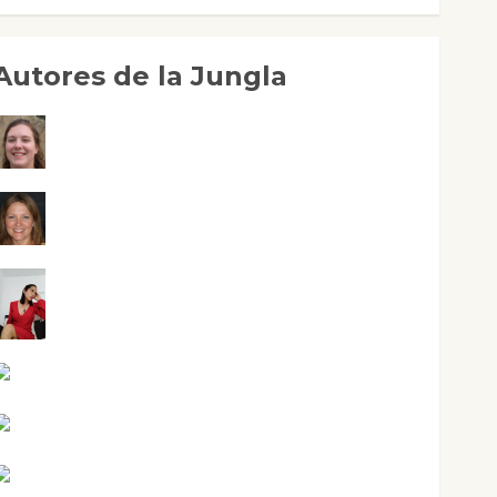
Autores de la Jungla
Adoración Negre Pujol
Angie Ballester
Aura Metzeri Altamirano Solar
Aurelio R. Silvano
Eva Fraile
Jesús Cuenca Torres