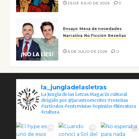
26 DE JULIO DE 2026
0
Ensayo
Mesa de novedades
Narrativa
No Ficción
Reseñas
¡No la líes!
6 DE JULIO DE 2026
0
la_jungladelasletras
La Jungla de las Letras Magacín cultural
dirigido por @jacastroescritor #reseñas
#artículos #entrevistas #opinión #literatura
#cultura