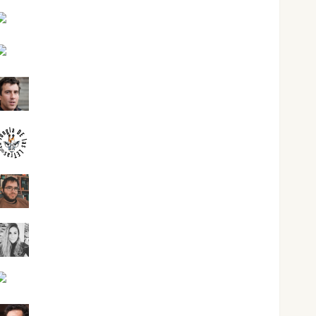
Joaquín Rández Ramos
José Antonio Castro Cebrián
Juanjo Melgarejo
jungladelasletras
Kiko Prian
Mar Carrillo
Mari Carmen Pérez