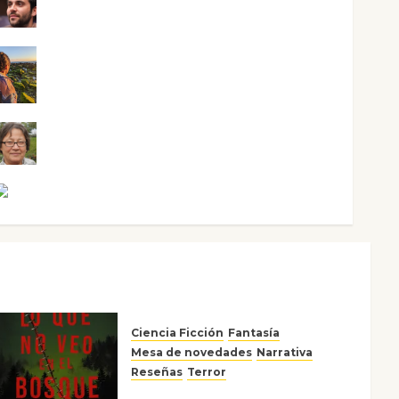
Maxi Sabela Tornes
Noa Guardia
Rosa Villalejos
Víctor Morata
Ciencia Ficción
Fantasía
Mesa de novedades
Narrativa
Reseñas
Terror
Lo que no veo en el bosque