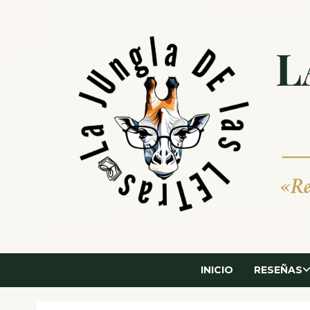
Saltar
al
contenido
INICIO
RESEÑAS