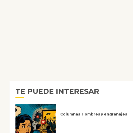
TE PUEDE INTERESAR
Columnas
Hombres y engranajes
Ya no confiamos ni en lo que
nos gusta