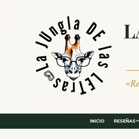
Saltar
al
contenido
INICIO
RESEÑAS