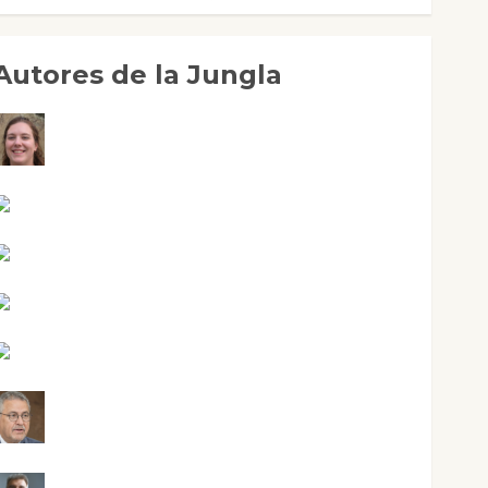
Autores de la Jungla
Adoración Negre Pujol
Angie Ballester
Aura Metzeri Altamirano Solar
Aurelio R. Silvano
Eva Fraile
Jesús Cuenca Torres