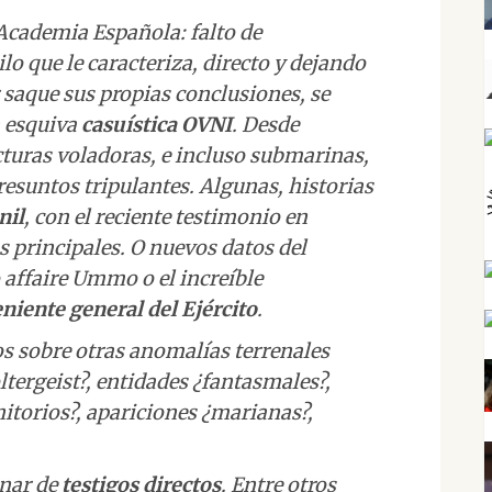
 Academia Española: falto de
ilo que le caracteriza, directo y dejando
or saque sus propias conclusiones, se
a esquiva
casuística OVNI
. Desde
cturas voladoras, e incluso submarinas,
esuntos tripulantes. Algunas, historias
nil
, con el reciente testimonio en
s principales. O nuevos datos del
affaire Ummo o el increíble
eniente general del Ejército
.
s sobre otras anomalías terrenales
ltergeist?, entidades ¿fantasmales?,
itorios?, apariciones ¿marianas?,
enar de
testigos directos
. Entre otros