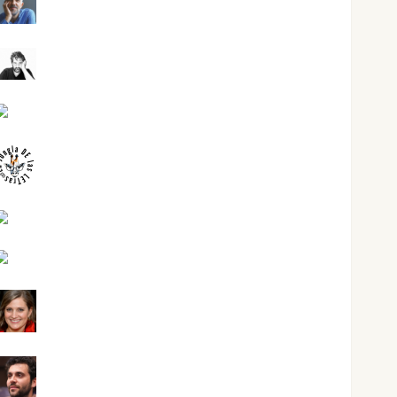
Joaquín Rández Ramos
José Antonio Castro Cebrián
Juanjo Melgarejo
jungladelasletras
Kiko Prian
Mar Carrillo
Mari Carmen Pérez
Maxi Sabela Tornes