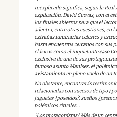
Inexplicado significa, según la Real
explicación. David Cuevas, con el est
los finales abiertos para que el lect
adentra, entre otras cuestiones, en l
extrañas luminarias celestes y estru
hasta encuentros cercanos con sus pr
clásicas como el inquietante
caso Co
exclusiva de una de sus protagonista
famoso asunto Manises, el polémico 
avistamiento
en pleno vuelo de un
t
No obstante, encontrarás testimonio
relacionadas con sucesos de tipo ¿po
juguetes ¿poseídos?, sueños ¿premon
polémicos rituales…
¿Los protagonistas? Más de un cent