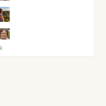
Noa Guardia
Rosa Villalejos
Víctor Morata