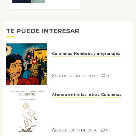
0
6 DE
JULIO DE
2026
0
TE PUEDE INTERESAR
Columnas
Hombres y engranajes
Ya no confiamos ni en lo que
nos gusta
26 DE JULIO DE 2026
0
Atenea entre las letras
Columnas
Versos y relatos de libertad: el
canto a la conciencia de la
escritora peruana Sol del
Risco
25 DE JULIO DE 2026
0