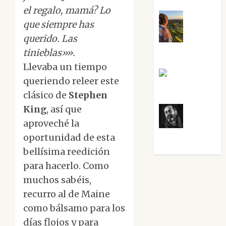
el regalo, mamá? Lo
que siempre has
querido. Las
Noa
tinieblas»».
Guardia
Llevaba un tiempo
Rosa
queriendo releer este
Villalejos
clásico de
Stephen
King
, así que
aproveché la
Víctor
oportunidad de esta
Morata
bellísima reedición
para hacerlo. Como
muchos sabéis,
recurro al de Maine
como bálsamo para los
días flojos y para