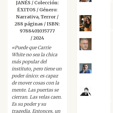
Aurelio R
JANÉS / Colección:
Silvano
ÉXITOS / Género:
Narrativa, Terror /
288 páginas / ISBN:
Eva Frail
9788401035777
/ 2024
«Puede que Carrie
Jesús
White no sea la chica
Cuenca Torres
más popular del
instituto, pero tiene un
Joaquín
poder único: es capaz
Rández Ramos
de mover cosas con la
mente. Las puertas se
José
cierran. Las velas caen.
Antonio Castro
Es su poder y su
Cebrián
tragedia. Entonces, un