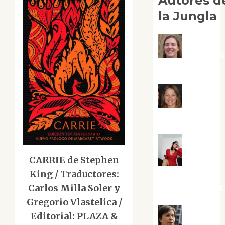
Autores d
la Jungla
Adoració
Negre Pujol
Angie
Ballester
CARRIE de Stephen
Aura
King / Traductores:
Metzeri
Carlos Milla Soler y
Altamirano Sol
Gregorio Vlastelica /
Editorial: PLAZA &