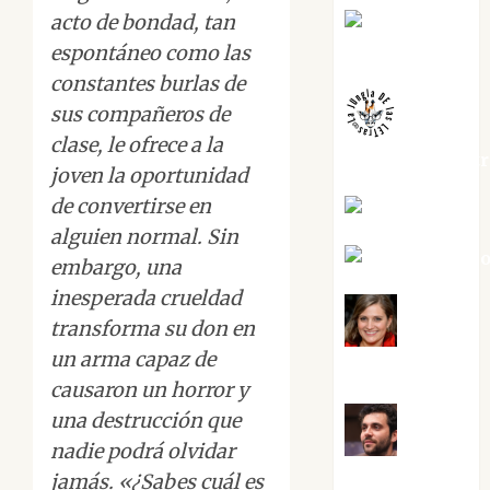
acto de bondad, tan
Juanjo
Melgarejo
espontáneo como las
constantes burlas de
sus compañeros de
clase, le ofrece a la
jungladelaslet
joven la oportunidad
de convertirse en
Kiko Prian
alguien normal. Sin
Mar Carrill
embargo, una
inesperada crueldad
transforma su don en
Mari
un arma capaz de
Carmen Pérez
causaron un horror y
una destrucción que
Maxi
nadie podrá olvidar
Sabela Tornes
jamás. «¿Sabes cuál es