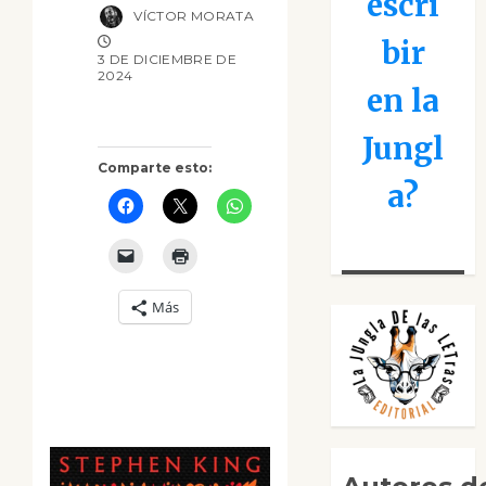
escri
VÍCTOR MORATA
bir
3 DE DICIEMBRE DE
2024
en la
Jungl
Comparte esto:
a?
Más