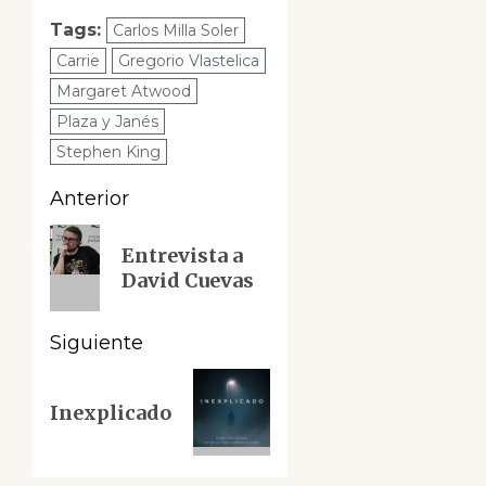
Tags:
Carlos Milla Soler
Carrie
Gregorio Vlastelica
Margaret Atwood
Plaza y Janés
Stephen King
Navegación
Anterior
de
Entrada
Entrevista a
anterior:
entradas
David Cuevas
Siguiente
Siguiente
Inexplicado
entrada: