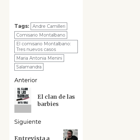
Tags:
Andre Camilleri
Comisario Montalbano
El comisario Montalbano:
Tres nuevos casos
Maria Antonia Menini
Salamandra
Navegación
Anterior
de
Entrada
El clan de las
anterior:
entradas
barbies
Siguiente
Siguiente
Entrevista a