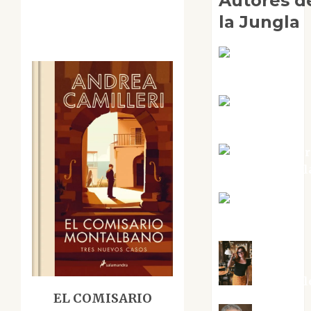
Autores d
la Jungla
Adoración
Negre Pujol
Angie
Ballester
Aura Metzer
Altamirano Sol
Aurelio R.
Silvano
Eva Frail
EL COMISARIO