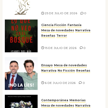
escritora peruana Sol del
Risco
25 DE JULIO DE 2026
0
Ciencia Ficción
Fantasía
Mesa de novedades
Narrativa
Reseñas
Terror
Lo que no veo en el bosque
15 DE JULIO DE 2026
0
Ensayo
Mesa de novedades
Narrativa
No Ficción
Reseñas
¡No la líes!
6 DE JULIO DE 2026
0
Contemporánea
Memorias
Mesa de novedades
Narrativa