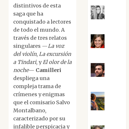
distintivos de esta
saga que ha
Mar
conquistado a lectores
Carrillo
de todo el mundo. A
través de tres relatos
singulares —
La voz
Mari
del violín
,
La excursión
Carmen Pérez
a Tindari
, y
El olor de la
noche
—
Camilleri
Maxi
despliega una
Sabela Tornes
compleja trama de
crímenes y enigmas
que el comisario Salvo
Noa
Montalbano,
Guardia
caracterizado por su
infalible perspicacia y