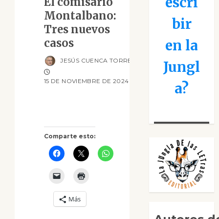
escri
El comisario
Montalbano:
bir
Tres nuevos
casos
en la
JESÚS CUENCA TORRES
Jungl
15 DE NOVIEMBRE DE 2024
a?
Comparte esto:
Más