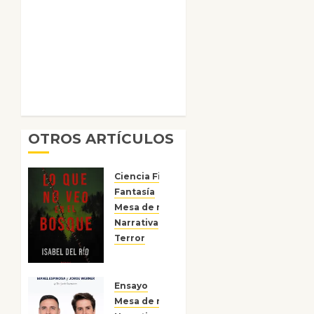
OTROS ARTÍCULOS
Ciencia Ficción
Fantasía
Mesa de novedades
Narrativa
Reseñas
Terror
Lo que
no veo
en el
Ensayo
bosque
Mesa de novedades