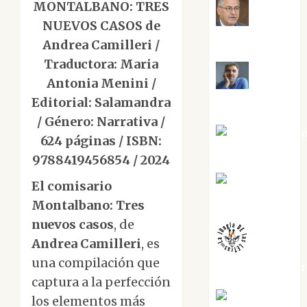
MONTALBANO: TRES
Jesús
NUEVOS CASOS de
Cuenca Torres
Andrea Camilleri /
Traductora: Maria
Antonia Menini /
Joaquín
Editorial: Salamandra
Rández Ramos
/ Género: Narrativa /
José Antoni
624 páginas / ISBN:
Castro Cebrián
9788419456854 / 2024
Juanjo
El comisario
Melgarejo
Montalbano: Tres
nuevos casos
, de
Andrea Camilleri
, es
una compilación que
jungladelaslet
captura a la perfección
Kiko Prian
los elementos más