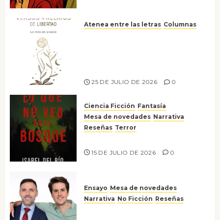
Atenea entre las letras
Columnas
Versos y relatos de libertad: el
canto a la conciencia de la
escritora peruana Sol del
Risco
25 DE JULIO DE 2026
0
Ciencia Ficción
Fantasía
Mesa de novedades
Narrativa
Reseñas
Terror
Lo que no veo en el bosque
15 DE JULIO DE 2026
0
Ensayo
Mesa de novedades
Narrativa
No Ficción
Reseñas
¡No la líes!