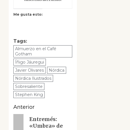
Me gusta esto:
Tags:
Almuerzo en el Café
Gotham
Íñigo Jáuregui
Javier Olivares
Nórdica
Nórdica Ilustrados
Sobresaliente
Stephen King
Navegación
Anterior
de
Entrada
Entremés:
«Umbra» de
anterior:
entradas