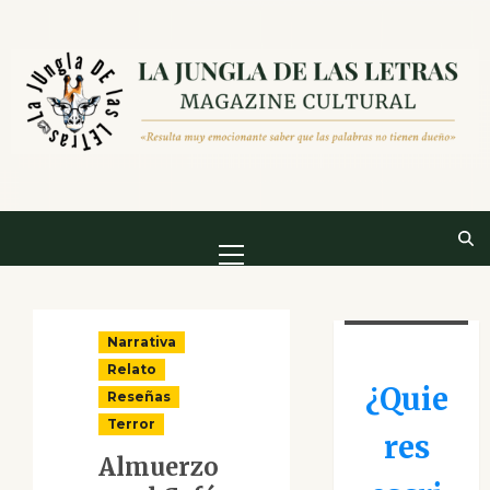
Saltar
al
contenido
Menú
principal
Narrativa
Relato
¿Quie
Reseñas
Terror
res
Almuerzo