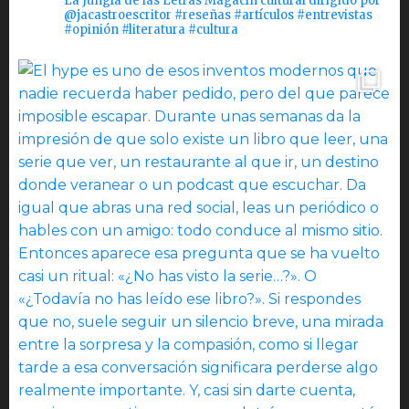
La Jungla de las Letras Magacín cultural dirigido por
@jacastroescritor #reseñas #artículos #entrevistas
#opinión #literatura #cultura