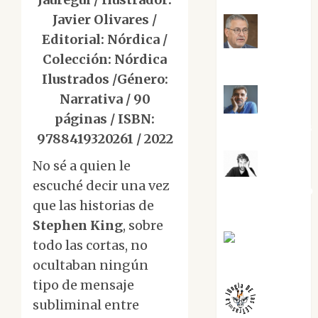
Javier Olivares /
Editorial: Nórdica /
Jesús
Colección: Nórdica
Cuenca Torres
Ilustrados /Género:
Narrativa / 90
Joaquín
páginas / ISBN:
Rández Ramos
9788419320261 / 2022
No sé a quien le
José
escuché decir una vez
Antonio Castro
que las historias de
Cebrián
Stephen King
, sobre
Juanjo
todo las cortas, no
Melgarejo
ocultaban ningún
tipo de mensaje
subliminal entre