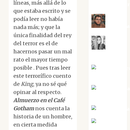
líneas, más allá de lo
jungladelaslet
que estaba escrito y se
podía leer no había
Kiko Pri
nada más; y que la
única finalidad del rey
del terror es el de
Mar
hacernos pasar un mal
Carrillo
rato el mayor tiempo
posible . Pues tras leer
Mari Carme
Pérez
este terrorífico cuento
de
King
, ya no sé qué
Maxi Sabel
opinar al respecto.
Tornes
Almuerzo en el Café
Gotham
nos cuenta la
Noa Guardia
historia de un hombre,
Rosa
en cierta medida
Villalejos