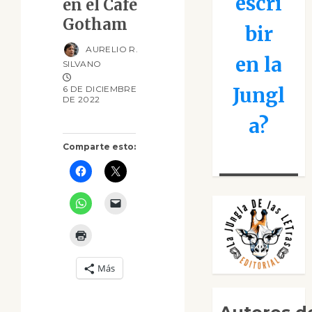
escri
en el Café
Gotham
bir
AURELIO R.
en la
SILVANO
Jungl
6 DE DICIEMBRE
DE 2022
a?
Comparte esto:
Más