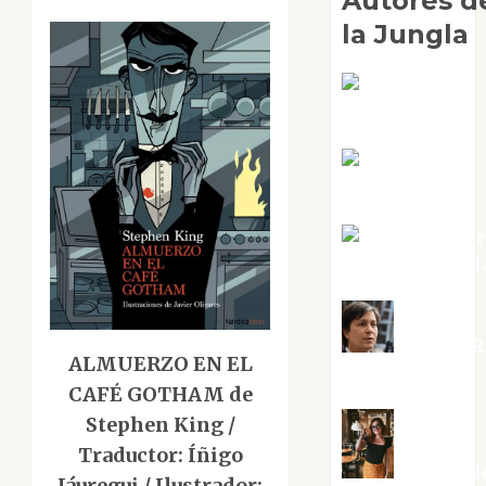
Autores d
la Jungla
Adoración
Negre Pujol
Angie
Ballester
Aura Metzer
Altamirano Sol
Aurelio R
ALMUERZO EN EL
Silvano
CAFÉ GOTHAM de
Stephen King /
Traductor: Íñigo
Eva Frail
Jáuregui / Ilustrador: