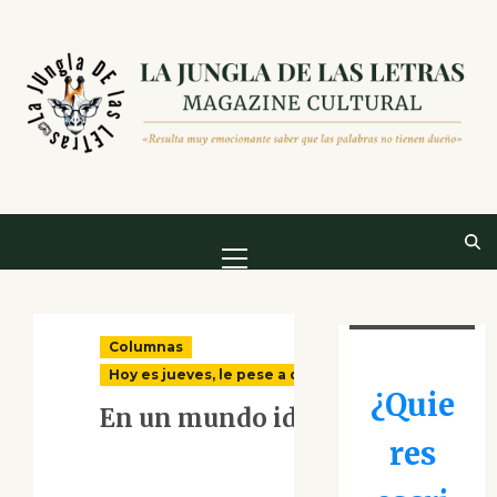
Saltar
al
contenido
Menú
principal
Columnas
Hoy es jueves, le pese a quien le pese
¿Quie
En un mundo ideal
res