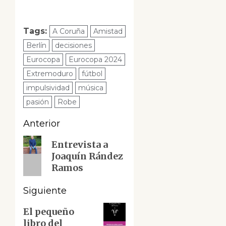
Tags:
A Coruña
Amistad
Berlín
decisiones
Eurocopa
Eurocopa 2024
Extremoduro
fútbol
impulsividad
música
pasión
Robe
Navegación
Anterior
de
Entrada
Entrevista a
Joaquín Rández
anterior:
entradas
Ramos
Siguiente
Siguiente
El pequeño
libro del
entrada: