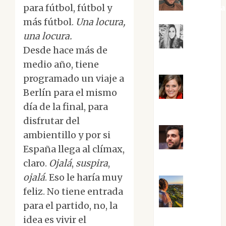
para fútbol, fútbol y
Kiko Pri
más fútbol.
Una locura,
una locura.
Mar
Desde hace más de
Carrillo
medio año, tiene
programado un viaje a
Berlín para el mismo
Mari
día de la final, para
Carmen Pérez
disfrutar del
ambientillo y por si
Maxi
España llega al clímax,
Sabela Tornes
claro.
Ojalá
,
suspira
,
ojalá
. Eso le haría muy
feliz. No tiene entrada
Noa
para el partido, no, la
Guardia
idea es vivir el