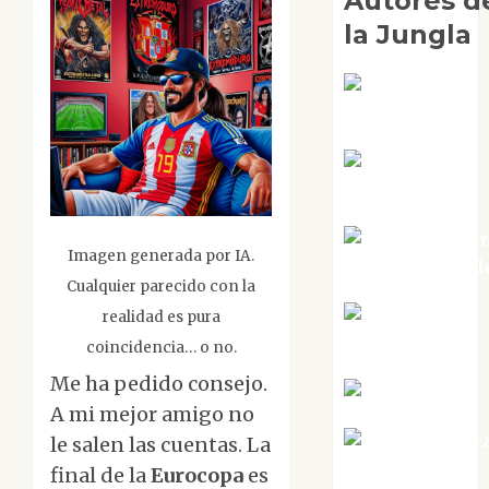
Autores d
la Jungla
Adoración
Negre Pujol
Angie
Ballester
Aura Metzer
Imagen generada por IA.
Altamirano Sol
Cualquier parecido con la
Aurelio R.
realidad es pura
Silvano
coincidencia… o no.
Me ha pedido consejo.
Eva Fraile
A mi mejor amigo no
Jesús Cuenc
le salen las cuentas. La
Torres
final de la
Eurocopa
es