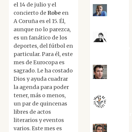
el 14 de julio y el
concierto de
Robe
en
Joaquín
A Coruña es el 15. Él,
Rández Ramos
aunque no lo parezca,
es un fanático de los
José
deportes, del fútbol en
Antonio Castro
particular. Para él, este
Cebrián
mes de Eurocopa es
sagrado. Le ha costado
Juanjo
Dios y ayuda cuadrar
Melgarejo
la agenda para poder
tener, más o menos,
un par de quincenas
libres de actos
jungladelaslet
literarios y eventos
varios. Este mes es