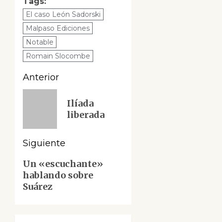
Tags:
El caso León Sadorski
Malpaso Ediciones
Notable
Romain Slocombe
Navegación
Anterior
de
Entrada
Ilíada
anterior:
entradas
liberada
Siguiente
Siguiente
Un «escuchante»
hablando sobre
entrada:
Suárez