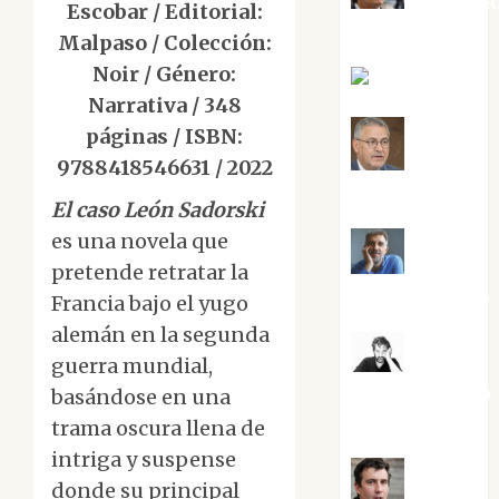
Aurelio R
Escobar / Editorial:
Silvano
Malpaso / Colección:
Noir / Género:
Eva Fraile
Narrativa / 348
páginas / ISBN:
Jesús
9788418546631 / 2022
Cuenca Torres
El caso León Sadorski
es una novela que
Joaquín
pretende retratar la
Rández Ramos
Francia bajo el yugo
alemán en la segunda
guerra mundial,
José
Antonio Castro
basándose en una
Cebrián
trama oscura llena de
intriga y suspense
donde su principal