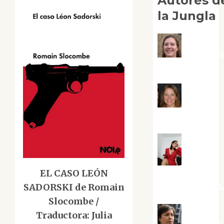
Autores d
la Jungla
Adoració
Negre Pujol
Angie
Ballester
Aura
EL CASO LEÓN
Metzeri
SADORSKI de Romain
Altamirano Sol
Slocombe /
Traductora: Julia