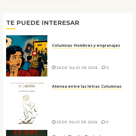
6 DE
JULIO DE
2026
0
TE PUEDE INTERESAR
Columnas
Hombres y engranajes
Ya no confiamos ni en lo que
nos gusta
26 DE JULIO DE 2026
0
Atenea entre las letras
Columnas
Versos y relatos de libertad: el
canto a la conciencia de la
escritora peruana Sol del
Risco
25 DE JULIO DE 2026
0