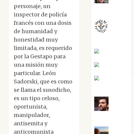
Juanjo
personaje, un
Melgarejo
inspector de policía
francés con una dosis
de humanidad y
jungladelaslet
honestidad muy
limitada, es requerido
Kiko Prian
por la Gestapo para
una misión muy
Mar Carrill
particular. León
Mari Carme
Sadorski, que es como
Pérez
se llama el susodicho,
es un tipo celoso,
oportunista,
Maxi
manipulador,
Sabela Tornes
antisemita y
anticomunista