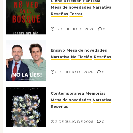
Ciencia Ficción
Fantasía
Mesa de novedades
Narrativa
Reseñas
Terror
Lo que no veo en el bosque
15 DE JULIO DE 2026
0
Ensayo
Mesa de novedades
Narrativa
No Ficción
Reseñas
¡No la líes!
6 DE JULIO DE 2026
0
Contemporánea
Memorias
Mesa de novedades
Narrativa
Reseñas
Tienes que mirar
2 DE JULIO DE 2026
0