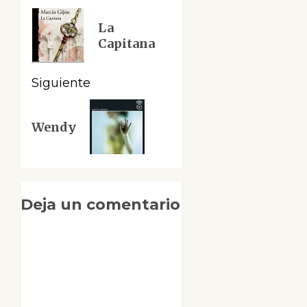
de
Entrada
La
anterior:
entradas
Capitana
Siguiente
Siguiente
Wendy
entrada:
Deja un comentario