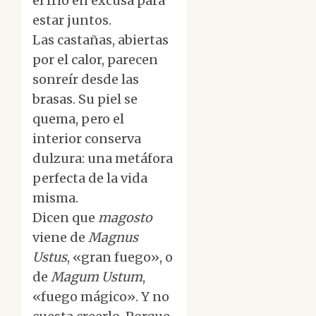
el frío en excusa para
estar juntos.
Las castañas, abiertas
por el calor, parecen
sonreír desde las
brasas. Su piel se
quema, pero el
interior conserva
dulzura: una metáfora
perfecta de la vida
misma.
Dicen que
magosto
viene de
Magnus
Ustus
, «gran fuego», o
de
Magum Ustum
,
«fuego mágico». Y no