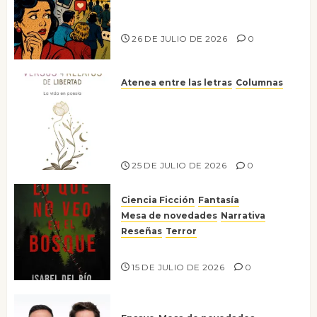
Sol del
Ya no confiamos ni en lo que
Risco
nos gusta
26 DE JULIO DE 2026
0
25 DE
JULIO DE
2026
0
Atenea entre las letras
Columnas
Versos y relatos de libertad: el
canto a la conciencia de la
escritora peruana Sol del
Risco
25 DE JULIO DE 2026
0
Ciencia Ficción
Fantasía
Mesa de novedades
Narrativa
Reseñas
Terror
Lo que no veo en el bosque
15 DE JULIO DE 2026
0