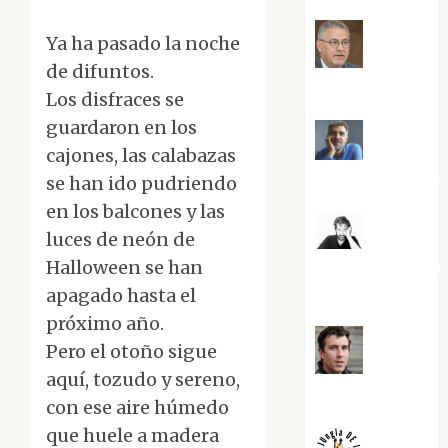
Ya ha pasado la noche
Jesús
de difuntos.
Cuenca Torres
Los disfraces se
guardaron en los
Joaquín
cajones, las calabazas
Rández Ramos
se han ido pudriendo
en los balcones y las
luces de neón de
José
Halloween se han
Antonio Castro
Cebrián
apagado hasta el
próximo año.
Pero el otoño sigue
Juanjo
aquí, tozudo y sereno,
Melgarejo
con ese aire húmedo
que huele a madera