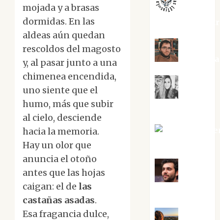
mojada y a brasas
dormidas. En las
jungladelaslet
aldeas aún quedan
rescoldos del magosto
Kiko Pri
y, al pasar junto a una
chimenea encendida,
uno siente que el
Mar
humo, más que subir
Carrillo
al cielo, desciende
Mari Carme
hacia la memoria.
Pérez
Hay un olor que
anuncia el otoño
antes que las hojas
Maxi
caigan: el de
las
Sabela Tornes
castañas asadas
.
Esa fragancia dulce,