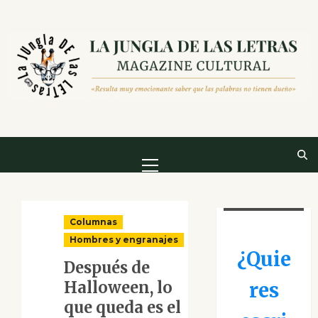
Saltar
al
contenido
Menú
principal
Columnas
Hombres y engranajes
¿Quie
Después de
Halloween, lo
res
que queda es el