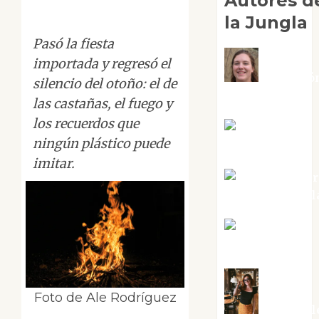
Autores d
la Jungla
Pasó la fiesta
importada y regresó el
Adoració
silencio del otoño: el de
Negre Pujol
las castañas, el fuego y
los recuerdos que
Angie
ningún plástico puede
Ballester
imitar.
Aura Metzer
Altamirano Sol
Aurelio R.
Silvano
Foto de Ale Rodríguez
Eva Frail