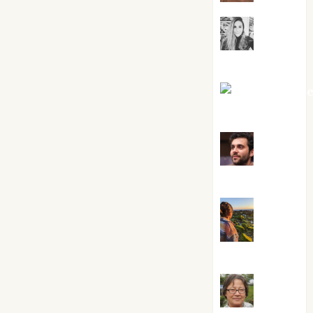
Mar
Carrillo
Mari Carm
Pérez
Maxi
Sabela Tornes
Noa
Guardia
Rosa