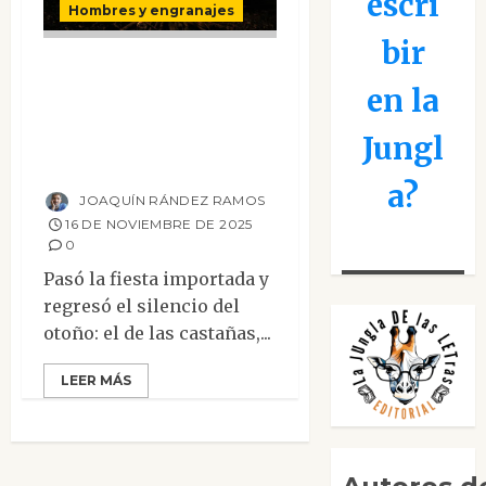
escri
Hombres y engranajes
bir
Después de
en la
Halloween, lo que
queda es el humo
Jungl
del Samaín
a?
JOAQUÍN RÁNDEZ RAMOS
16 DE NOVIEMBRE DE 2025
0
Pasó la fiesta importada y
regresó el silencio del
otoño: el de las castañas,...
LEER MÁS