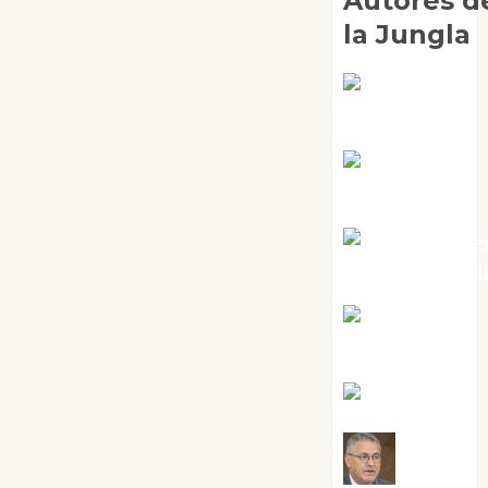
Autores d
la Jungla
Adoración
Negre Pujol
Angie
Ballester
Aura Metze
Altamirano Sol
Aurelio R.
Silvano
Eva Fraile
Jesús