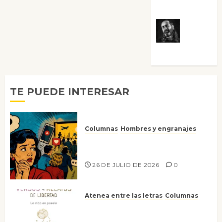
Villalejos
Víctor
Morata
TE PUEDE INTERESAR
Columnas
Hombres y engranajes
Ya no confiamos ni en lo que
nos gusta
26 DE JULIO DE 2026
0
Atenea entre las letras
Columnas
Versos y relatos de libertad: el
canto a la conciencia de la