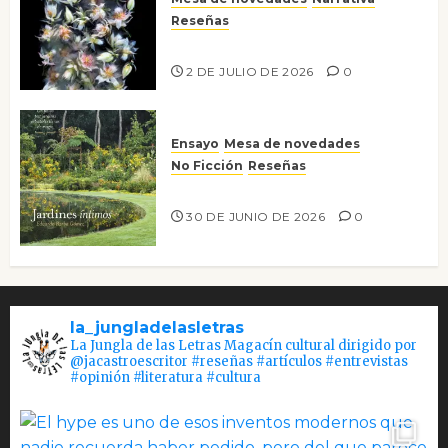
Reseñas
Tienes que mirar
2 DE JULIO DE 2026
0
Ensayo
Mesa de novedades
No Ficción
Reseñas
Jardines íntimos
30 DE JUNIO DE 2026
0
la_jungladelasletras
La Jungla de las Letras Magacín cultural dirigido por
@jacastroescritor #reseñas #artículos #entrevistas
#opinión #literatura #cultura