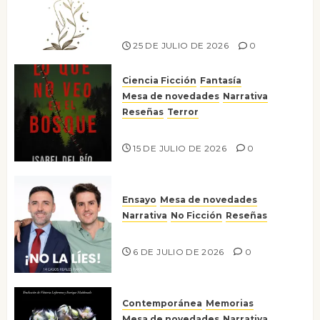
escritora peruana Sol del
Risco
25 DE JULIO DE 2026
0
Ciencia Ficción
Fantasía
Mesa de novedades
Narrativa
Reseñas
Terror
Lo que no veo en el bosque
15 DE JULIO DE 2026
0
Ensayo
Mesa de novedades
Narrativa
No Ficción
Reseñas
¡No la líes!
6 DE JULIO DE 2026
0
Contemporánea
Memorias
Mesa de novedades
Narrativa