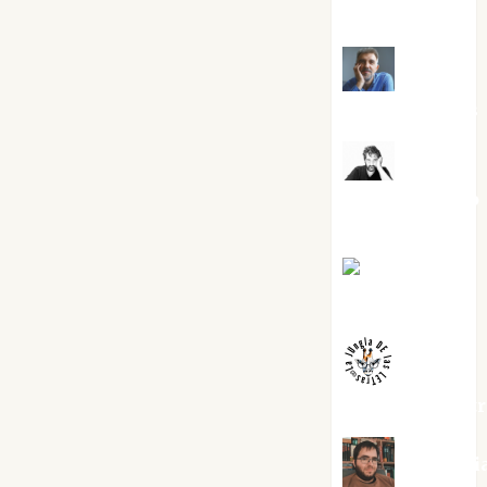
Cuenca Torres
Joaquín
Rández Ramos
José
Antonio Castro
Cebrián
Juanjo
Melgarejo
jungladelaslet
Kiko Pri