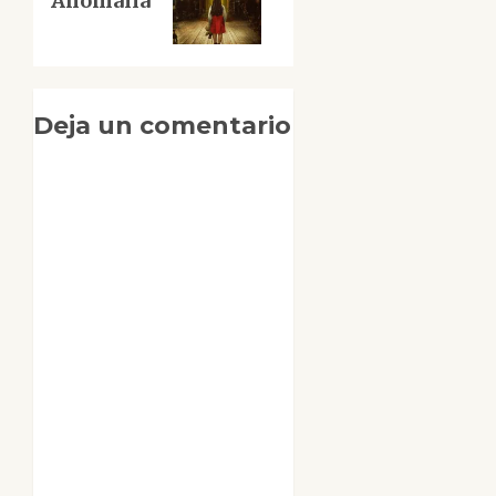
Anomalía
entrada:
Deja un comentario