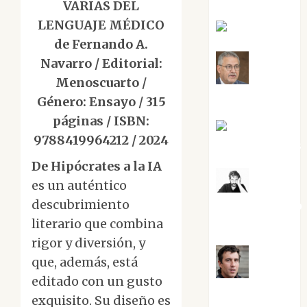
VARIAS DEL
LENGUAJE MÉDICO
Eva Fraile
de Fernando A.
Navarro / Editorial:
Jesús
Menoscuarto /
Cuenca Torres
Género: Ensayo / 315
páginas / ISBN:
Joaquín
9788419964212 / 2024
Rández Ramos
De Hipócrates a la IA
es un auténtico
José
descubrimiento
Antonio Castro
Cebrián
literario que combina
rigor y diversión, y
que, además, está
Juanjo
editado con un gusto
Melgarejo
exquisito. Su diseño es