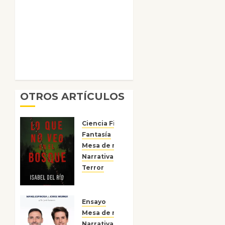
OTROS ARTÍCULOS
Ciencia Ficción
Fantasía
Mesa de novedades
Narrativa
Reseñas
Terror
Lo que
no veo
en el
Ensayo
bosque
Mesa de novedades
Narrativa