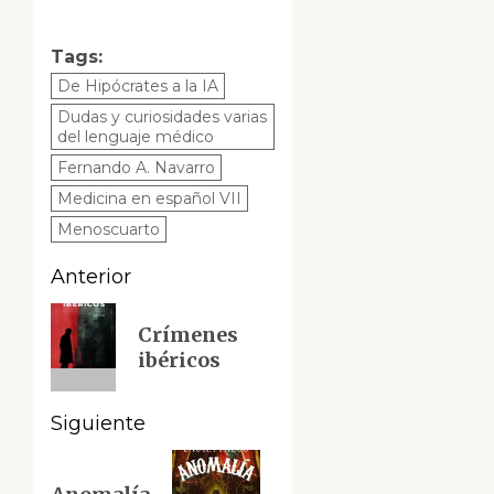
Tags:
De Hipócrates a la IA
Dudas y curiosidades varias
del lenguaje médico
Fernando A. Navarro
Medicina en español VII
Menoscuarto
Navegación
Anterior
de
Entrada
Crímenes
anterior:
entradas
ibéricos
Siguiente
Siguiente