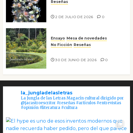
Reseñas
Tienes que mirar
2 DE JULIO DE 2026
0
Ensayo
Mesa de novedades
No Ficción
Reseñas
Jardines íntimos
30 DE JUNIO DE 2026
0
la_jungladelasletras
La Jungla de las Letras Magacín cultural dirigido por
@jacastroescritor #reseñas #artículos #entrevistas
#opinión #literatura #cultura