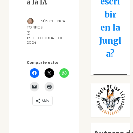
escri
a la IA
bir
JESÚS CUENCA
en la
TORRES
Jungl
18 DE OCTUBRE DE
2024
a?
Comparte esto:
Más