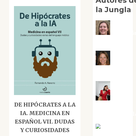
Autores d
la Jungla
Adoració
Negre Pujol
Angie
Ballester
Aura
DE HIPÓCRATES A LA
Metzeri
IA. MEDICINA EN
Altamirano Sol
ESPAÑOL VII. DUDAS
Aurelio R.
Y CURIOSIDADES
Silvano