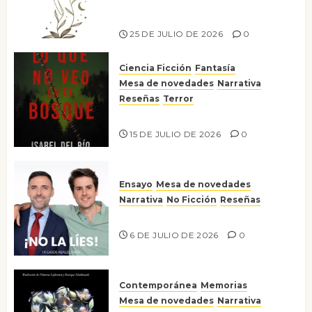
escritora peruana Sol del
Risco
25 DE JULIO DE 2026
0
Ciencia Ficción
Fantasía
Mesa de novedades
Narrativa
Reseñas
Terror
Lo que no veo en el bosque
15 DE JULIO DE 2026
0
Ensayo
Mesa de novedades
Narrativa
No Ficción
Reseñas
¡No la líes!
6 DE JULIO DE 2026
0
Contemporánea
Memorias
Mesa de novedades
Narrativa