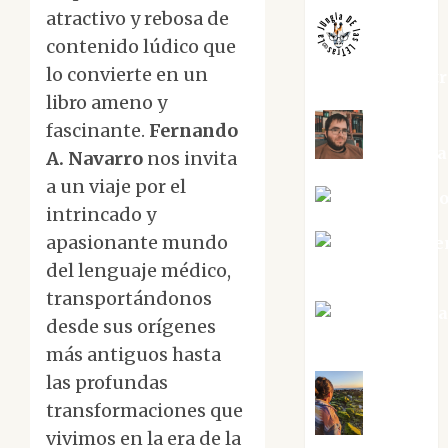
atractivo y rebosa de
contenido lúdico que
lo convierte en un
jungladelaslet
libro ameno y
fascinante.
Fernando
Kiko Pri
A. Navarro
nos invita
a un viaje por el
Mar Carrill
intrincado y
apasionante mundo
Mari Carme
Pérez
del lenguaje médico,
transportándonos
Maxi Sabel
desde sus orígenes
Tornes
más antiguos hasta
las profundas
transformaciones que
Noa
vivimos en la era de la