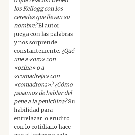
o qué relación tienen
los Kellogg con los
cereales que llevan su
nombre?
El autor
juega con las palabras
y nos sorprende
constantemente:
¿Qué
une a «oro» con
«orina» o a
«comadreja» con
«comadrona»? ¿Cómo
pasamos de hablar del
pene a la penicilina?
Su
habilidad para
entrelazar lo erudito
con lo cotidiano hace