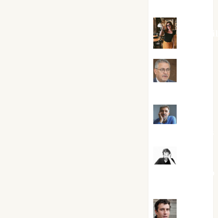
Silvano
Eva Frai
Jesús
Cuenca Torres
Joaquín
Rández Ramos
José
Antonio Castro
Cebrián
Juanjo