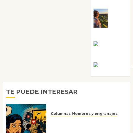
Sabela Tornes
Noa
Guardia
Rosa
Villalejos
Víctor Mora
TE PUEDE INTERESAR
Columnas
Hombres y engranajes
Ya no confiamos ni en lo que
nos gusta