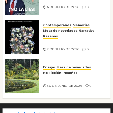
¡No la líes!
6 DE JULIO DE 2026
0
Contemporánea
Memorias
Mesa de novedades
Narrativa
Reseñas
Tienes que mirar
2 DE JULIO DE 2026
0
Ensayo
Mesa de novedades
No Ficción
Reseñas
Jardines íntimos
30 DE JUNIO DE 2026
0