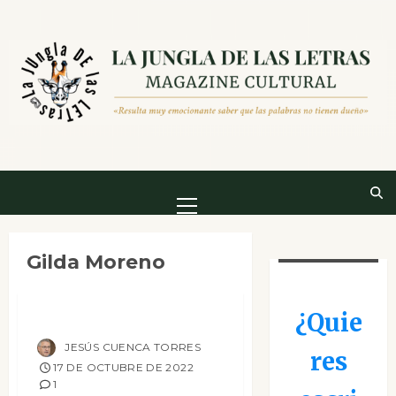
Saltar
al
contenido
Menú
principal
Ciencia Ficción
Contemporánea
Gilda Moreno
Narrativa
Reseñas
Azumi
¿Quie
JESÚS CUENCA TORRES
res
17 DE OCTUBRE DE 2022
1