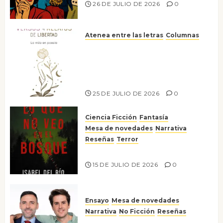
26 DE JULIO DE 2026
0
Atenea entre las letras
Columnas
Versos y relatos de libertad: el
canto a la conciencia de la
escritora peruana Sol del
Risco
25 DE JULIO DE 2026
0
Ciencia Ficción
Fantasía
Mesa de novedades
Narrativa
Reseñas
Terror
Lo que no veo en el bosque
15 DE JULIO DE 2026
0
Ensayo
Mesa de novedades
Narrativa
No Ficción
Reseñas