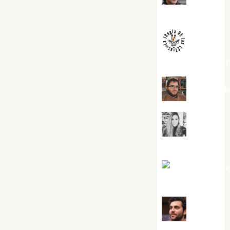
Melgarejo
jungladelaslet
Kiko Pri
Mar
Carrillo
Mari Carm
Pérez
Maxi