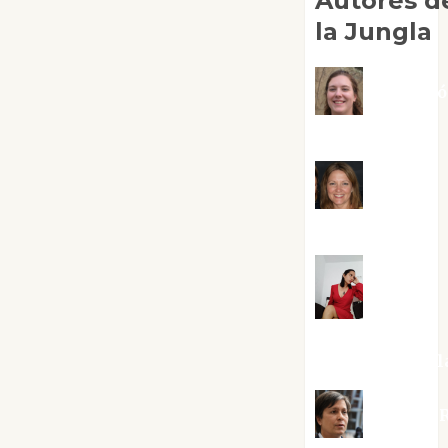
Autores d
la Jungla
Adoraci
Negre Pujol
Angie
Ballester
Aura
Metzeri
Altamirano Sol
Aurelio R