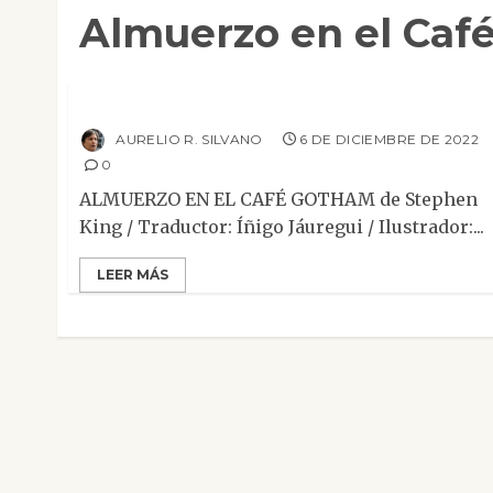
Almuerzo en el Caf
Narrativa
Relato
Reseñas
Terror
Almuerzo en el Café Gotham
AURELIO R. SILVANO
6 DE DICIEMBRE DE 2022
0
ALMUERZO EN EL CAFÉ GOTHAM de Stephen
King / Traductor: Íñigo Jáuregui / Ilustrador:...
LEER MÁS