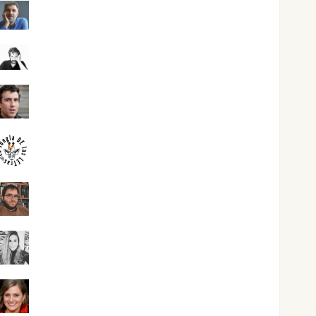
Joaquín Rández Ramos
José Antonio Castro Cebrián
Juanjo Melgarejo
jungladelasletras
Kiko Prian
Mar Carrillo
Mari Carmen Pérez