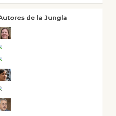
Autores de la Jungla
Adoración Negre Pujol
Angie Ballester
Aura Metzeri Altamirano Solar
Aurelio R. Silvano
Eva Fraile
Jesús Cuenca Torres