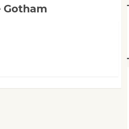
é Gotham