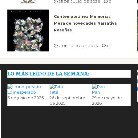
25 DE JULIO DE 2026
0
Contemporánea
Memorias
Mesa de novedades
Narrativa
Reseñas
Tienes que mirar
2 DE JULIO DE 2026
0
LO MÁS LEÍDO DE LA SEMANA:
Lo inesperado
Tatá
Pan
3 de junio de 2026
26 de septiembre
29 de mayo de
de 2025
2026