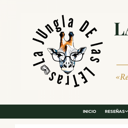
Saltar
al
contenido
INICIO
RESEÑAS