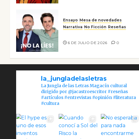
Ensayo
Mesa de novedades
Narrativa
No Ficción
Reseñas
¡No la líes!
6 DE JULIO DE 2026
0
la_jungladelasletras
La Jungla de las Letras Magacín cultural
dirigido por @jacastroescritor #reseñas
#artículos #entrevistas #opinión #literatura
#cultura