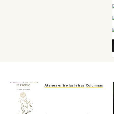
Atenea entre las letras
Columnas
Versos y relatos de libertad:
el canto a la conciencia de la
escritora peruana Sol del
Risco