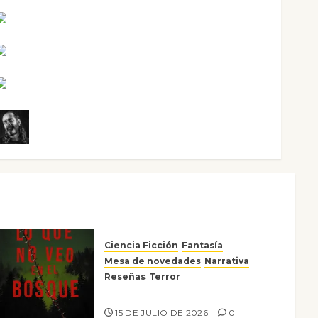
Maxi Sabela Tornes
Noa Guardia
Rosa Villalejos
Víctor Morata
Ciencia Ficción
Fantasía
Mesa de novedades
Narrativa
Reseñas
Terror
Lo que no veo en el bosque
15 DE JULIO DE 2026
0