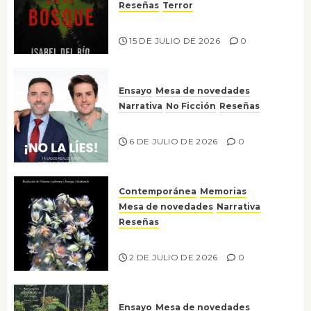
Reseñas
Terror
Lo que no veo en el bosque
15 DE JULIO DE 2026
0
Ensayo
Mesa de novedades
Narrativa
No Ficción
Reseñas
¡No la líes!
6 DE JULIO DE 2026
0
Contemporánea
Memorias
Mesa de novedades
Narrativa
Reseñas
Tienes que mirar
2 DE JULIO DE 2026
0
Ensayo
Mesa de novedades