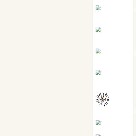
Jesús Cuen
Torres
Joaquín
Rández Ramos
José Antoni
Castro Cebrián
Juanjo
Melgarejo
jungladelaslet
Kiko Prian