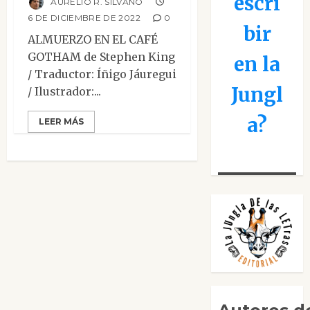
escri
AURELIO R. SILVANO
6 DE DICIEMBRE DE 2022
0
bir
ALMUERZO EN EL CAFÉ
GOTHAM de Stephen King
en la
/ Traductor: Íñigo Jáuregui
Jungl
/ Ilustrador:...
a?
LEER MÁS