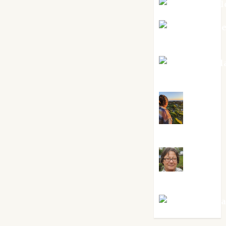
Mar Carrill
Mari Carm
Pérez
Maxi Sabel
Tornes
Noa
Guardia
Rosa
Villalejos
Víctor Mora