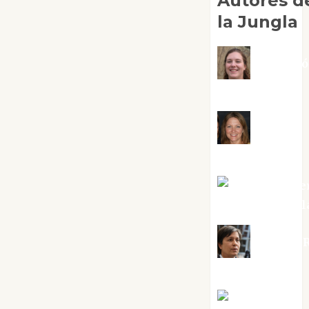
Autores d
la Jungla
Adoraci
Negre Pujol
Angie
Ballester
Aura Metze
Altamirano Sol
Aurelio R
Silvano
Eva Fraile