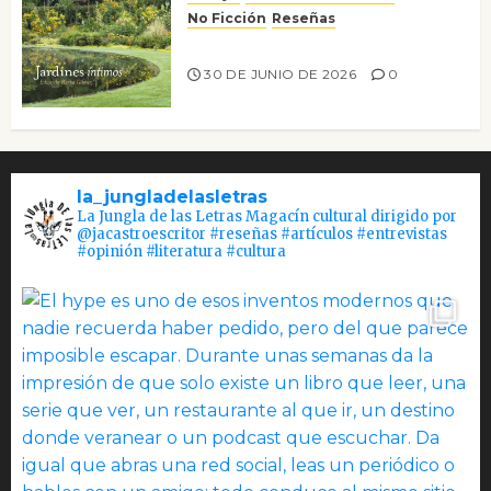
No Ficción
Reseñas
Jardines íntimos
30 DE JUNIO DE 2026
0
la_jungladelasletras
La Jungla de las Letras Magacín cultural dirigido por
@jacastroescritor #reseñas #artículos #entrevistas
#opinión #literatura #cultura