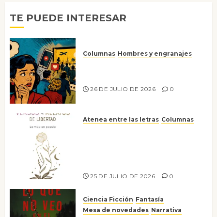
TE PUEDE INTERESAR
Columnas
Hombres y engranajes
Ya no confiamos ni en lo que
nos gusta
26 DE JULIO DE 2026
0
Atenea entre las letras
Columnas
Versos y relatos de libertad: el
canto a la conciencia de la
escritora peruana Sol del
Risco
25 DE JULIO DE 2026
0
Ciencia Ficción
Fantasía
Mesa de novedades
Narrativa