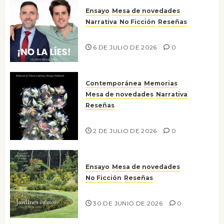
Ensayo
Mesa de novedades
Narrativa
No Ficción
Reseñas
¡No la líes!
6 DE JULIO DE 2026
0
Contemporánea
Memorias
Mesa de novedades
Narrativa
Reseñas
Tienes que mirar
2 DE JULIO DE 2026
0
Ensayo
Mesa de novedades
No Ficción
Reseñas
Jardines íntimos
30 DE JUNIO DE 2026
0