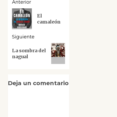
Navegación
Anterior
de
Entrada
El
anterior:
entradas
camaleón
Siguiente
Siguiente
La sombra del
entrada:
nagual
Deja un comentario