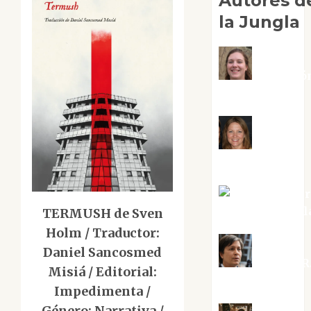
Autores d
la Jungla
Adoració
Negre Pujol
Angie
Ballester
Aura Metzer
Altamirano Sol
TERMUSH de Sven
Holm / Traductor:
Daniel Sancosmed
Aurelio R
Misiá / Editorial:
Silvano
Impedimenta /
Género: Narrativa /