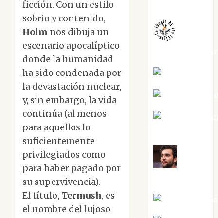
Melgarejo
ficción. Con un estilo
sobrio y contenido,
Holm
nos dibuja un
escenario apocalíptico
jungladelaslet
donde la humanidad
ha sido condenada por
Kiko Prian
la devastación nuclear,
Mar Carrill
y, sin embargo, la vida
continúa (al menos
Mari Carme
para aquellos lo
Pérez
suficientemente
privilegiados como
Maxi
para haber pagado por
Sabela Tornes
su supervivencia).
El título,
Termush
, es
Noa Guardia
el nombre del lujoso