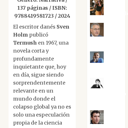
137 páginas / ISBN:
Eva Frail
9788419581723 / 2024
El escritor danés
Sven
Holm
publicó
Jesús
Cuenca Torres
Termush
en 1967, una
novela corta y
profundamente
Joaquín
inquietante que, hoy
Rández Ramos
en día, sigue siendo
sorprendentemente
José
relevante en un
Antonio Castro
mundo donde el
Cebrián
colapso global ya no es
solo una especulación
Juanjo
propia de la ciencia