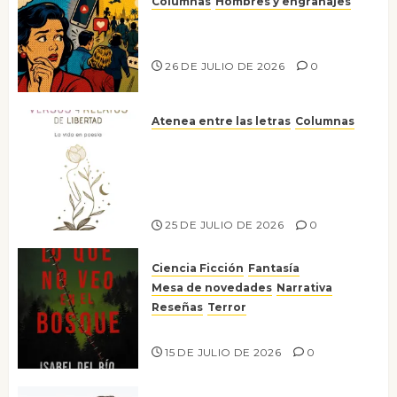
Columnas
Hombres y engranajes
Ya no confiamos ni en lo que
nos gusta
26 DE JULIO DE 2026
0
Atenea entre las letras
Columnas
Versos y relatos de libertad: el
canto a la conciencia de la
escritora peruana Sol del
Risco
25 DE JULIO DE 2026
0
Ciencia Ficción
Fantasía
Mesa de novedades
Narrativa
Reseñas
Terror
Lo que no veo en el bosque
15 DE JULIO DE 2026
0