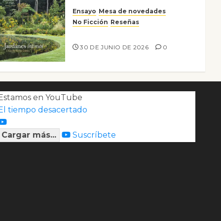
Ensayo
Mesa de novedades
No Ficción
Reseñas
Jardines íntimos
30 DE JUNIO DE 2026
0
Estamos en YouTube
El tiempo desacertado
Cargar más...
Suscríbete