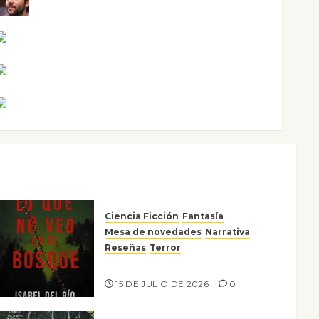
Maxi Sabela Tornes
Noa Guardia
Rosa Villalejos
Víctor Morata
Ciencia Ficción
Fantasía
Mesa de novedades
Narrativa
Reseñas
Terror
Lo que no veo en el bosque
15 DE JULIO DE 2026
0