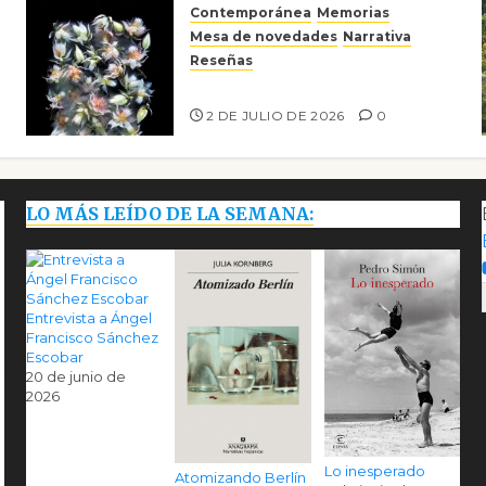
Contemporánea
Memorias
Mesa de novedades
Narrativa
Reseñas
Tienes que mirar
2 DE JULIO DE 2026
0
LO MÁS LEÍDO DE LA SEMANA:
Entrevista a Ángel
Francisco Sánchez
Escobar
20 de junio de
2026
Lo inesperado
Atomizando Berlín