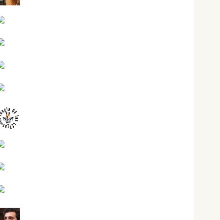
Jesús Cuenca Torres
Joaquín Rández Ramos
José Antonio Castro Cebrián
Juanjo Melgarejo
jungladelasletras
Kiko Prian
Mar Carrillo
Mari Carmen Pérez