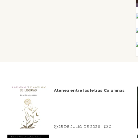
Atenea entre las letras
Columnas
Versos y relatos de libertad:
el canto a la conciencia de la
escritora peruana Sol del
Risco
25 DE JULIO DE 2026
0