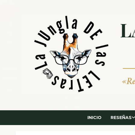
Saltar
al
contenido
INICIO
RESEÑAS