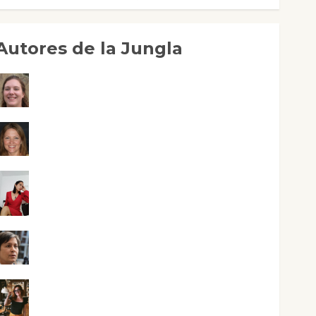
Autores de la Jungla
Adoración Negre Pujol
Angie Ballester
Aura Metzeri Altamirano Solar
Aurelio R. Silvano
Eva Fraile