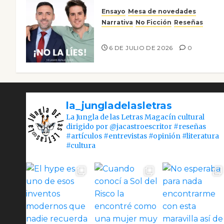
Ensayo
Mesa de novedades
Narrativa
No Ficción
Reseñas
¡No la líes!
6 DE JULIO DE 2026
0
la_jungladelasletras
La Jungla de las Letras Magacín cultural
dirigido por @jacastroescritor #reseñas
#artículos #entrevistas #opinión #literatura
#cultura