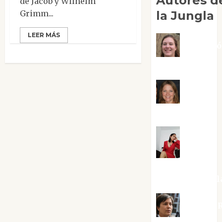
Autores d
de Jacob y Wilhelm
Grimm...
la Jungla
LEER MÁS
Adoraci
Negre Pujol
Angie
Ballester
Aura
Metzeri
Altamirano Sol
Aurelio R