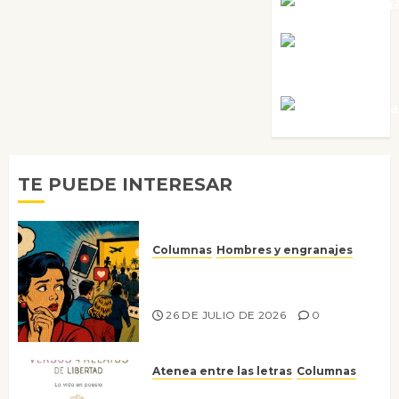
Noa Guardi
Rosa
Villalejos
Víctor Mora
TE PUEDE INTERESAR
Columnas
Hombres y engranajes
Ya no confiamos ni en lo que
nos gusta
26 DE JULIO DE 2026
0
Atenea entre las letras
Columnas
Versos y relatos de libertad: el