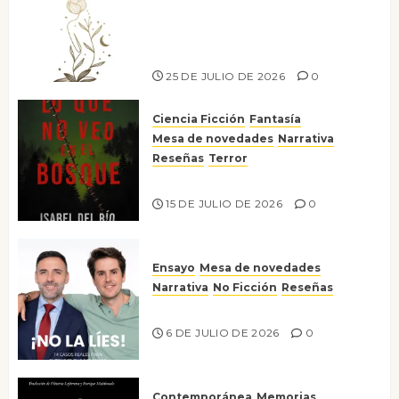
canto a la conciencia de la
escritora peruana Sol del
Risco
25 DE JULIO DE 2026
0
Ciencia Ficción
Fantasía
Mesa de novedades
Narrativa
Reseñas
Terror
Lo que no veo en el bosque
15 DE JULIO DE 2026
0
Ensayo
Mesa de novedades
Narrativa
No Ficción
Reseñas
¡No la líes!
6 DE JULIO DE 2026
0
Contemporánea
Memorias