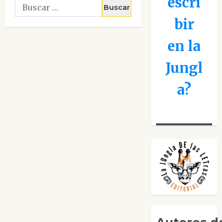
escri
Buscar:
bir
en la
Jungl
a?