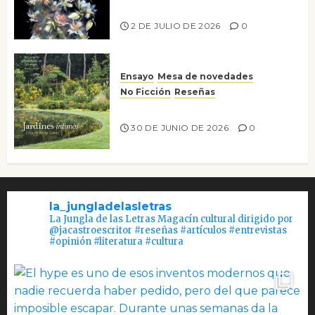
Tienes que mirar
2 DE JULIO DE 2026
0
Ensayo
Mesa de novedades
No Ficción
Reseñas
Jardines íntimos
30 DE JUNIO DE 2026
0
la_jungladelasletras
La Jungla de las Letras Magacín cultural dirigido por
@jacastroescritor #reseñas #artículos #entrevistas
#opinión #literatura #cultura