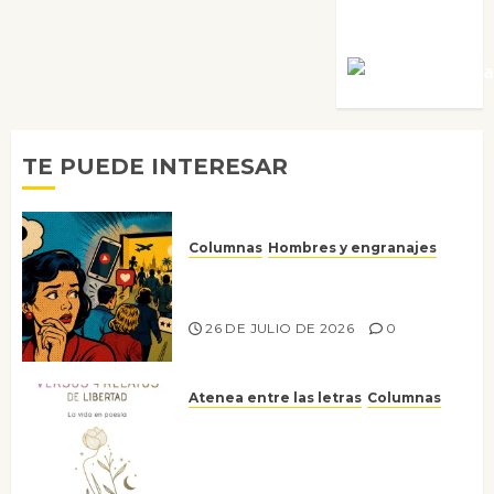
Villalejos
Víctor Mora
TE PUEDE INTERESAR
Columnas
Hombres y engranajes
Ya no confiamos ni en lo que
nos gusta
26 DE JULIO DE 2026
0
Atenea entre las letras
Columnas
Versos y relatos de libertad: el
canto a la conciencia de la
escritora peruana Sol del