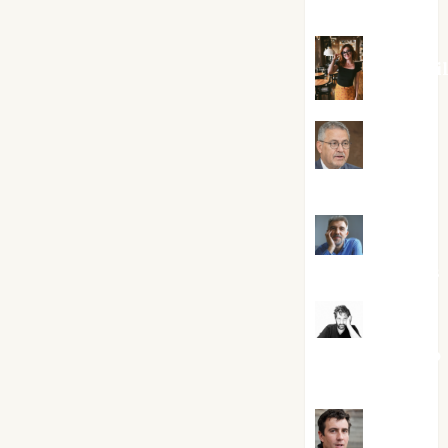
Silvano
Eva Frai
Jesús
Cuenca Torres
Joaquín
Rández Ramos
José
Antonio Castro
Cebrián
Juanjo