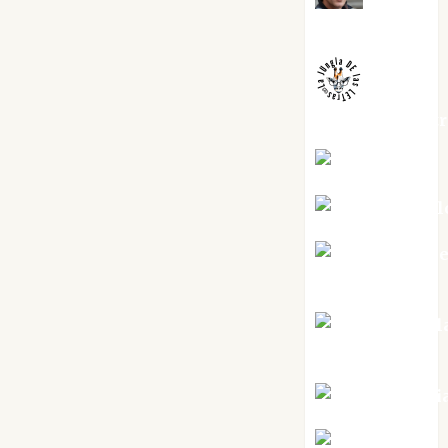
Melgarejo
jungladelaslet
Kiko Prian
Mar Carrill
Mari Carm
Pérez
Maxi Sabel
Tornes
Noa Guardi
Rosa