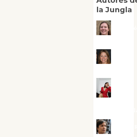
Autores d
la Jungla
Adoraci
Negre Pujol
Angie
Ballester
Aura
Metzeri
Altamirano Sol
Aurelio R