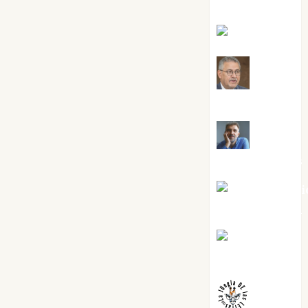
Silvano
Eva Fraile
Jesús
Cuenca Torres
Joaquín
Rández Ramos
José Antoni
Castro Cebrián
Juanjo
Melgarejo