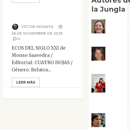
Autores d
Narrativa
Reseñas
la Jungla
Ecos del siglo XXI
Adoraci
VÍCTOR MORATA
26 DE NOVIEMBRE DE 2023
Negre Pujol
0
ECOS DEL SIGLO XXI de
Angie
Monse Saavedra /
Editorial: CUATRO HOJAS /
Ballester
Género: Relatos...
LEER MÁS
Aura
Metzeri
Altamirano Sol
Aurelio R