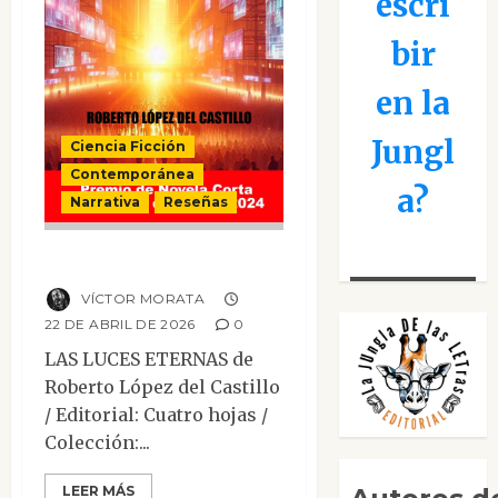
escri
bir
en la
Jungl
Ciencia Ficción
Contemporánea
a?
Narrativa
Reseñas
Las luces eternas
VÍCTOR MORATA
22 DE ABRIL DE 2026
0
LAS LUCES ETERNAS de
Roberto López del Castillo
/ Editorial: Cuatro hojas /
Colección:...
Mesa de novedades
LEER MÁS