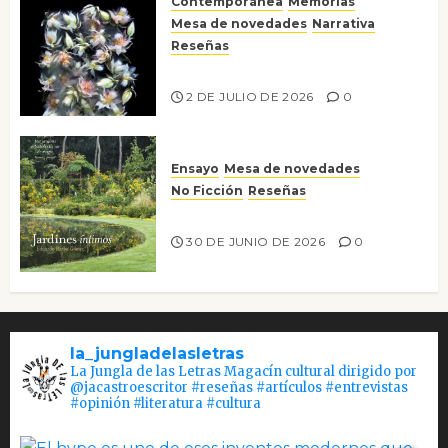
Contemporánea
Memorias
Mesa de novedades
Narrativa
Reseñas
Tienes que mirar
2 DE JULIO DE 2026
0
Ensayo
Mesa de novedades
No Ficción
Reseñas
Jardines íntimos
30 DE JUNIO DE 2026
0
la_jungladelasletras
La Jungla de las Letras Magacín cultural dirigido por
@jacastroescritor #reseñas #artículos #entrevistas
#opinión #literatura #cultura