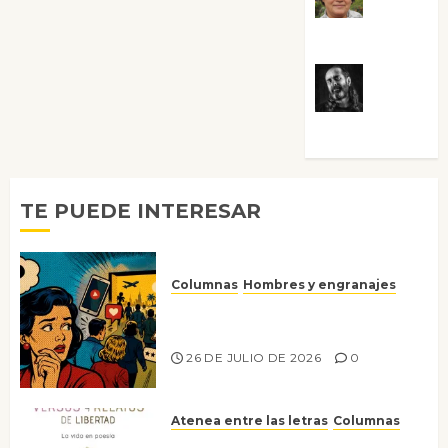
Villalejos
Víctor
Morata
TE PUEDE INTERESAR
Columnas
Hombres y engranajes
Ya no confiamos ni en lo que
nos gusta
26 DE JULIO DE 2026
0
Atenea entre las letras
Columnas
Versos y relatos de libertad: el