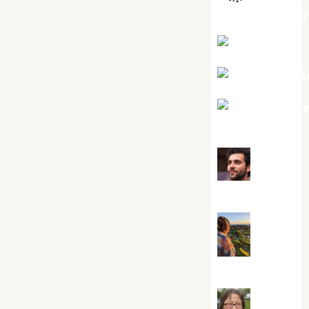
jungladelaslet
Kiko Prian
Mar Carrill
Mari Carm
Pérez
Maxi
Sabela Tornes
Noa
Guardia
Rosa