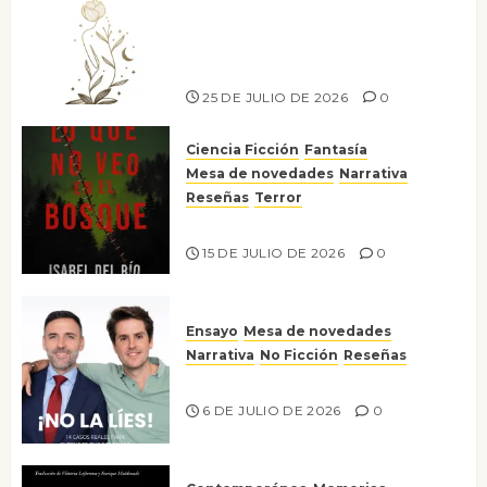
canto a la conciencia de la
escritora peruana Sol del
Risco
25 DE JULIO DE 2026
0
Ciencia Ficción
Fantasía
Mesa de novedades
Narrativa
Reseñas
Terror
Lo que no veo en el bosque
15 DE JULIO DE 2026
0
Ensayo
Mesa de novedades
Narrativa
No Ficción
Reseñas
¡No la líes!
6 DE JULIO DE 2026
0