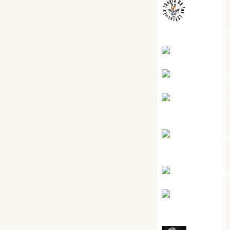
jungladelaslet
Kiko Prian
Mar Carrill
Mari Carm
Pérez
Maxi Sabel
Tornes
Noa Guardi
Rosa
Villalejos