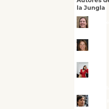
Autores d
la Jungla
Adoraci
Negre Pujol
Angie
Ballester
Aura
Metzeri
Altamirano Sol
Aurelio R