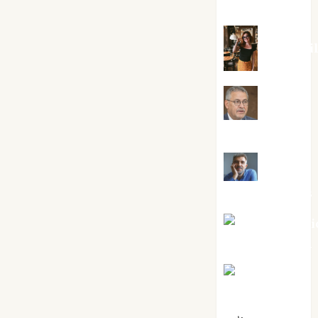
Silvano
Eva Frai
Jesús
Cuenca Torres
Joaquín
Rández Ramos
José Antoni
Castro Cebrián
Juanjo
Melgarejo