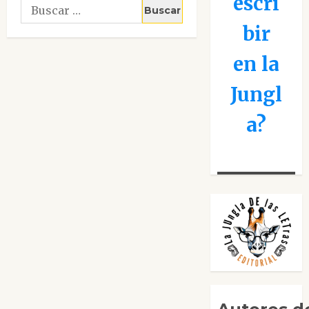
escri
Buscar:
bir
en la
Jungl
a?