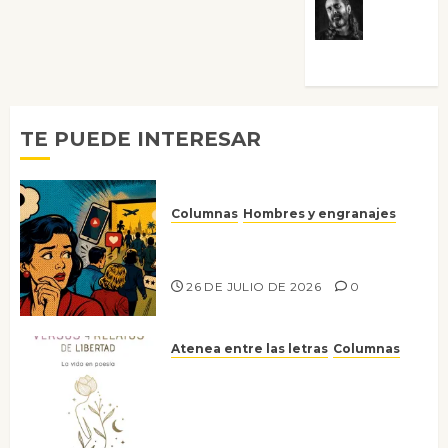
Víctor
Morata
TE PUEDE INTERESAR
Columnas
Hombres y engranajes
Ya no confiamos ni en lo que
nos gusta
26 DE JULIO DE 2026
0
Atenea entre las letras
Columnas
Versos y relatos de libertad: el
canto a la conciencia de la
escritora peruana Sol del
Risco