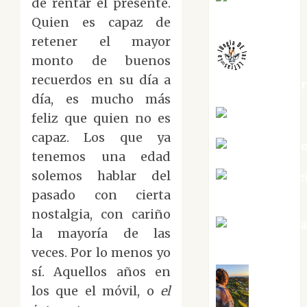
de rentar el presente.
Melgarejo
Quien es capaz de
retener el mayor
monto de buenos
recuerdos en su día a
jungladelaslet
día, es mucho más
Kiko Prian
feliz que quien no es
capaz. Los que ya
Mar Carrill
tenemos una edad
solemos hablar del
Mari Carme
Pérez
pasado con cierta
nostalgia, con cariño
Maxi Sabel
la mayoría de las
Tornes
veces. Por lo menos yo
sí. Aquellos años en
los que el móvil, o
el
Noa