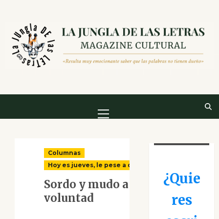
Saltar
al
contenido
Menú
principal
Columnas
Hoy es jueves, le pese a quien le pese
¿Quie
Sordo y mudo a
voluntad
res