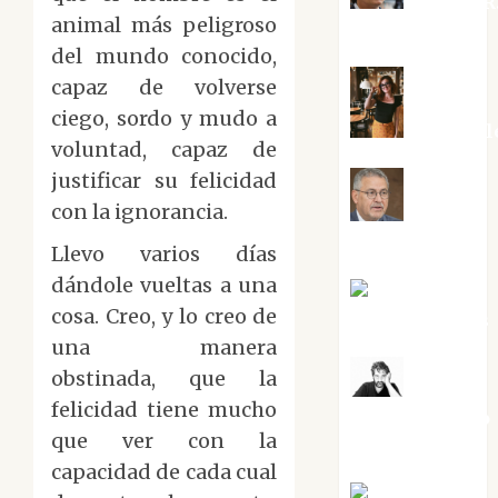
Aurelio R
animal más peligroso
Silvano
del mundo conocido,
capaz de volverse
ciego, sordo y mudo a
Eva Frail
voluntad, capaz de
justificar su felicidad
con la ignorancia.
Jesús
Cuenca Torres
Llevo varios días
dándole vueltas a una
Joaquín
cosa. Creo, y lo creo de
Rández Ramos
una manera
obstinada, que la
José
felicidad tiene mucho
Antonio Castro
que ver con la
Cebrián
capacidad de cada cual
Juanjo