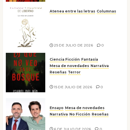
JULIO DE
2026
0
Atenea entre las letras
Columnas
Versos y relatos de libertad: el
canto a la conciencia de la
escritora peruana Sol del
Risco
25 DE JULIO DE 2026
0
Ciencia Ficción
Fantasía
Mesa de novedades
Narrativa
Reseñas
Terror
Lo que no veo en el bosque
15 DE JULIO DE 2026
0
Ensayo
Mesa de novedades
Narrativa
No Ficción
Reseñas
¡No la líes!
6 DE JULIO DE 2026
0