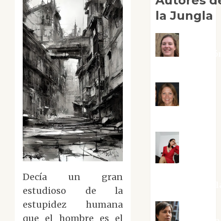
Autores d
la Jungla
Adoració
Negre Pujol
Angie
Ballester
Aura
Metzeri
Decía un gran
Altamirano Sol
estudioso de la
estupidez humana
que el hombre es el