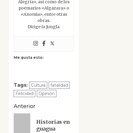
Alegría», así como de los
poemarios «Algazara» o
«Anomia», entre otras
obras.
Dirige la Jungla.
Me gusta esto:
Tags:
Cultura
fatalidad
Felicidad
Opinión
Navegación
Anterior
de
Entrada
Historias en
anterior:
entradas
guagua