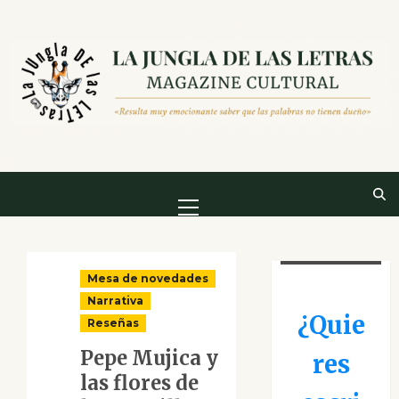
Saltar
al
contenido
Menú
principal
Mesa de novedades
Narrativa
¿Quie
Reseñas
Pepe Mujica y
res
las flores de