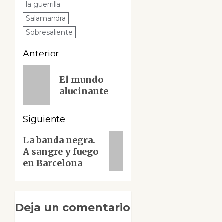
la guerrilla
Salamandra
Sobresaliente
Navegación
Anterior
de
Entrada
El mundo
anterior:
entradas
alucinante
Siguiente
Siguiente
La banda negra.
A sangre y fuego
entrada:
en Barcelona
Deja un comentario