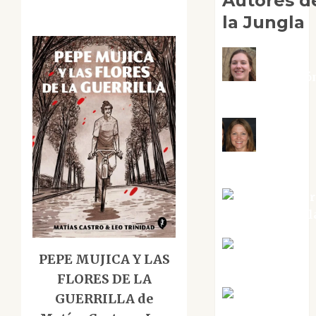
Autores d
la Jungla
Adoració
Negre Pujol
Angie
Ballester
Aura Metzer
Altamirano Sol
Aurelio R.
PEPE MUJICA Y LAS
Silvano
FLORES DE LA
Eva Fraile
GUERRILLA de