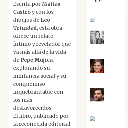
Escrita por
Matías
jungladelaslet
Castro
y con los
dibujos de
Leo
Kiko Prian
Trinidad
, esta obra
ofrece un relato
Mar
íntimo y revelador que
Carrillo
va más allá de la vida
de
Pepe Mujica
,
explorando su
Mari
militancia social y su
Carmen Pérez
compromiso
inquebrantable con
los más
Maxi
Sabela Tornes
desfavorecidos.
El libro, publicado por
Noa Guardia
la reconocida editorial