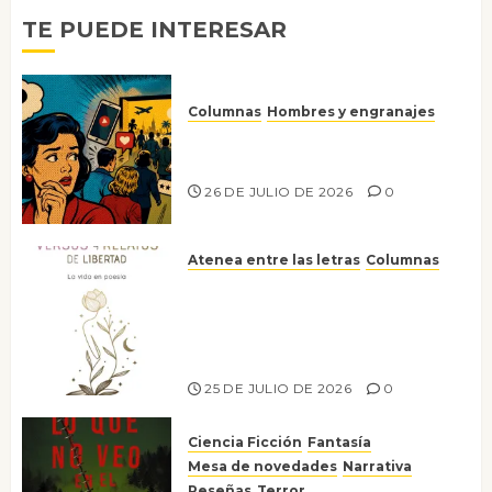
0
TE PUEDE INTERESAR
Columnas
Hombres y engranajes
Ya no confiamos ni en lo que
nos gusta
26 DE JULIO DE 2026
0
Atenea entre las letras
Columnas
Versos y relatos de libertad: el
canto a la conciencia de la
escritora peruana Sol del
Risco
25 DE JULIO DE 2026
0
Ciencia Ficción
Fantasía
Mesa de novedades
Narrativa
Reseñas
Terror