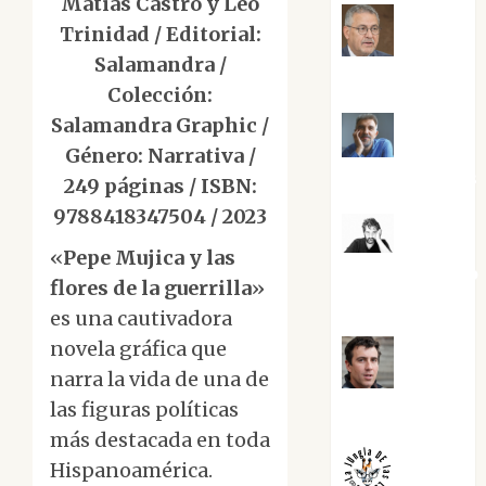
Matías Castro y Leo
Trinidad / Editorial:
Jesús
Salamandra /
Cuenca Torres
Colección:
Salamandra Graphic /
Joaquín
Género: Narrativa /
Rández Ramos
249 páginas / ISBN:
9788418347504 / 2023
José
«
Pepe Mujica y las
Antonio Castro
flores de la guerrilla
»
Cebrián
es una cautivadora
novela gráfica que
narra la vida de una de
Juanjo
las figuras políticas
Melgarejo
más destacada en toda
Hispanoamérica.