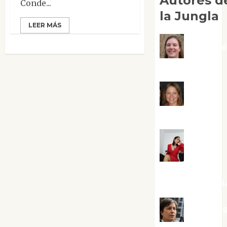
Autores d
Conde...
la Jungla
LEER MÁS
Adoraci
Negre Pujol
Angie
Ballester
Aura
Metzeri
Altamirano Sol
Aurelio R