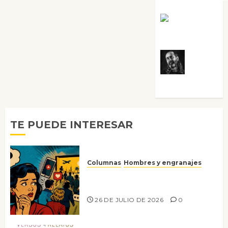
Rosa
Villalejos
Víctor
Morata
TE PUEDE INTERESAR
Columnas
Hombres y engranajes
Ya no confiamos ni en lo que
nos gusta
26 DE JULIO DE 2026
0