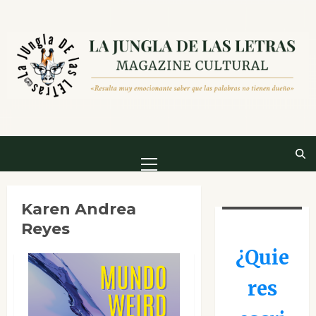
Saltar
al
contenido
Menú
principal
Karen Andrea
Reyes
¿Quie
res