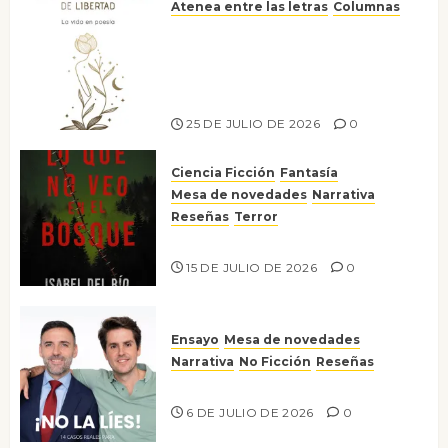
Atenea entre las letras
Columnas
Versos y relatos de libertad: el
canto a la conciencia de la
escritora peruana Sol del
Risco
25 DE JULIO DE 2026
0
Ciencia Ficción
Fantasía
Mesa de novedades
Narrativa
Reseñas
Terror
Lo que no veo en el bosque
15 DE JULIO DE 2026
0
Ensayo
Mesa de novedades
Narrativa
No Ficción
Reseñas
¡No la líes!
6 DE JULIO DE 2026
0