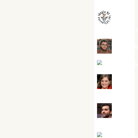
Melgarejo
jungladelaslet
Kiko Pri
Mar Carrill
Mari
Carmen Pérez
Maxi
Sabela Tornes
Noa Guardi