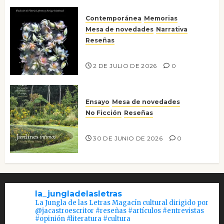
Contemporánea
Memorias
Mesa de novedades
Narrativa
Reseñas
Tienes que mirar
2 DE JULIO DE 2026
0
Ensayo
Mesa de novedades
No Ficción
Reseñas
Jardines íntimos
30 DE JUNIO DE 2026
0
la_jungladelasletras
La Jungla de las Letras Magacín cultural dirigido por
@jacastroescritor #reseñas #artículos #entrevistas
#opinión #literatura #cultura