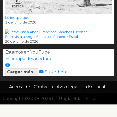
Lo inesperado
3 de junio de 2026
Entrevista a Ángel Francisco Sánchez Escobar
20 de junio de 2026
Estamos en YouTube
El tiempo desacertado
Cargar más...
Suscríbete
Acerca de
Contacto
Aviso legal
La Editorial
Copyright ©2009-2026 LaJUnglaDElasLETras