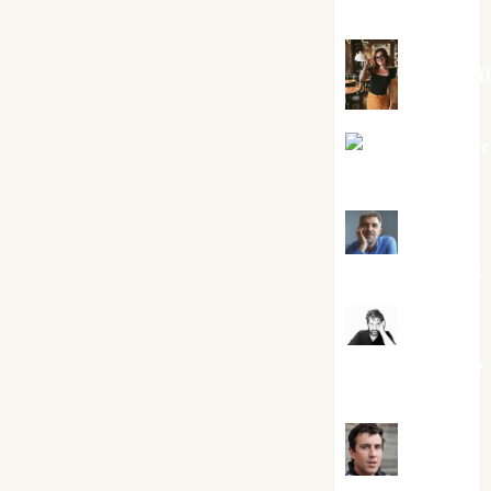
Silvano
Eva Frai
Jesús Cuen
Torres
Joaquín
Rández Ramos
José
Antonio Castro
Cebrián
Juanjo