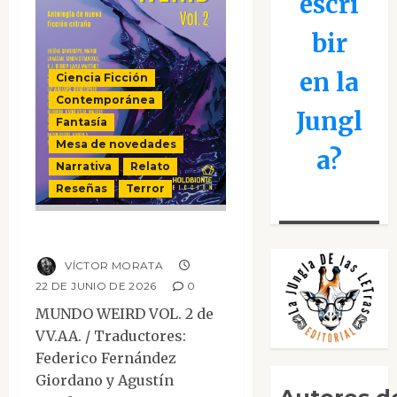
escri
bir
en la
Ciencia Ficción
Contemporánea
Jungl
Fantasía
Mesa de novedades
a?
Narrativa
Relato
Reseñas
Terror
Mundo Weird Vol.2
VÍCTOR MORATA
22 DE JUNIO DE 2026
0
MUNDO WEIRD VOL. 2 de
VV.AA. / Traductores:
Federico Fernández
Giordano y Agustín