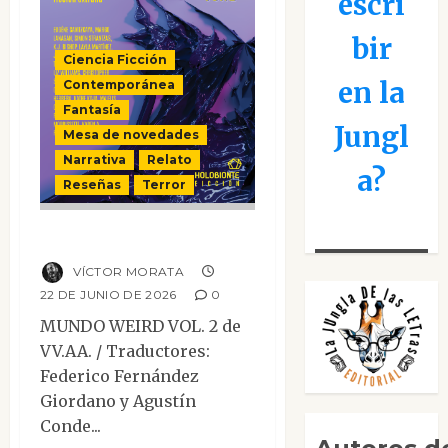
escri
bir
Ciencia Ficción
en la
Contemporánea
Fantasía
Jungl
Mesa de novedades
Narrativa
Relato
a?
Reseñas
Terror
Mundo Weird Vol.2
VÍCTOR MORATA
22 DE JUNIO DE 2026
0
MUNDO WEIRD VOL. 2 de
VV.AA. / Traductores:
Federico Fernández
Giordano y Agustín
Conde...