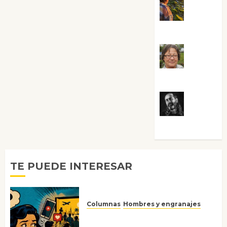
Noa
Guardia
Rosa
Villalejos
Víctor
Morata
TE PUEDE INTERESAR
Columnas
Hombres y engranajes
Ya no confiamos ni en lo que