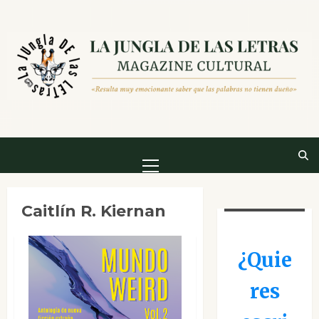
Saltar
al
contenido
Menú
principal
Caitlín R. Kiernan
¿Quie
res