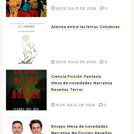
nos gusta
26 DE JULIO DE 2026
0
Atenea entre las letras
Columnas
Versos y relatos de libertad: el
canto a la conciencia de la
escritora peruana Sol del
Risco
25 DE JULIO DE 2026
0
Ciencia Ficción
Fantasía
Mesa de novedades
Narrativa
Reseñas
Terror
Lo que no veo en el bosque
15 DE JULIO DE 2026
0
Ensayo
Mesa de novedades
Narrativa
No Ficción
Reseñas