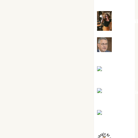
Silvano
Eva Frai
Jesús
Cuenca Torres
Joaquín
Rández Ramos
José Antoni
Castro Cebrián
Juanjo
Melgarejo