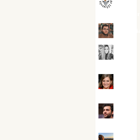
jungladelaslet
Kiko Pri
Mar
Carrillo
Mari
Carmen Pérez
Maxi
Sabela Tornes