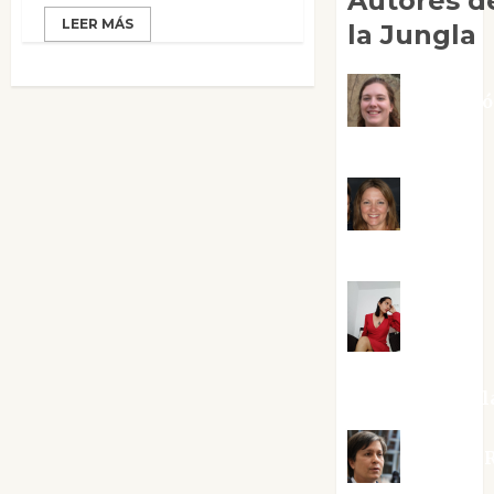
Autores d
LEER MÁS
la Jungla
Adoraci
Negre Pujol
Angie
Ballester
Aura
Metzeri
Altamirano Sol
Aurelio R