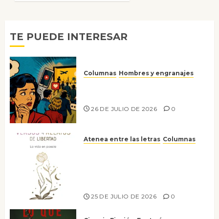
6 DE
JULIO DE
2026
0
TE PUEDE INTERESAR
Columnas
Hombres y engranajes
Ya no confiamos ni en lo que
nos gusta
26 DE JULIO DE 2026
0
Atenea entre las letras
Columnas
Versos y relatos de libertad: el
canto a la conciencia de la
escritora peruana Sol del
Risco
25 DE JULIO DE 2026
0