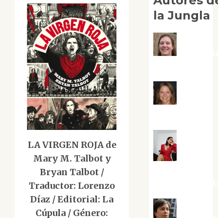
Autores d
la Jungla
Adoració
Negre Pujol
Angie
Ballester
LA VIRGEN ROJA de
Mary M. Talbot y
Aura
Metzeri
Bryan Talbot /
Altamirano Sol
Traductor: Lorenzo
Díaz / Editorial: La
Cúpula / Género: