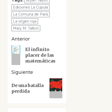
Tags:
Bryan Talbot
Ediciones La Cúpula
La Comuna de París
La virgen roja
Mary M. Talbot
Navegación
Anterior
de
Entrada
El infinito
placer de las
anterior:
entradas
matemáticas
Siguiente
Siguiente
De una batalla
entrada:
perdida