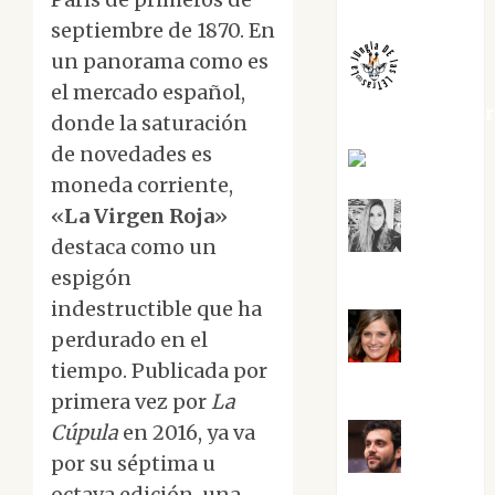
Melgarejo
septiembre de 1870. En
un panorama como es
el mercado español,
jungladelaslet
donde la saturación
de novedades es
Kiko Prian
moneda corriente,
«
La Virgen Roja
»
destaca como un
Mar
Carrillo
espigón
indestructible que ha
perdurado en el
Mari
tiempo. Publicada por
Carmen Pérez
primera vez por
La
Cúpula
en 2016, ya va
por su séptima u
Maxi
octava edición, una
Sabela Tornes