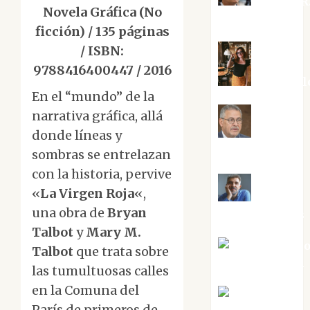
Aurelio R
Novela Gráfica (No
Silvano
ficción) / 135 páginas
/ ISBN:
9788416400447 / 2016
Eva Frail
En el “mundo” de la
narrativa gráfica, allá
Jesús
donde líneas y
Cuenca Torres
sombras se entrelazan
con la historia, pervive
«
La Virgen Roja
«,
Joaquín
una obra de
Bryan
Rández Ramos
Talbot
y
Mary M.
José Antoni
Talbot
que trata sobre
Castro Cebrián
las tumultuosas calles
en la Comuna del
Juanjo
París de primeros de