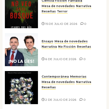
Ciencia Ficción
Fantasía
Mesa de novedades
Narrativa
Reseñas
Terror
Lo que no veo en el bosque
15 DE JULIO DE 2026
0
Ensayo
Mesa de novedades
Narrativa
No Ficción
Reseñas
¡No la líes!
6 DE JULIO DE 2026
0
Contemporánea
Memorias
Mesa de novedades
Narrativa
Reseñas
Tienes que mirar
2 DE JULIO DE 2026
0