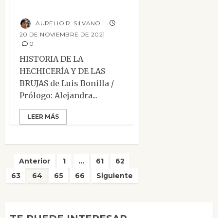
brujas
AURELIO R. SILVANO
20 DE NOVIEMBRE DE 2021
0
HISTORIA DE LA
HECHICERÍA Y DE LAS
BRUJAS de Luis Bonilla /
Prólogo: Alejandra...
LEER MÁS
Paginación
Anterior
1
…
61
62
de
63
64
65
66
Siguiente
entradas