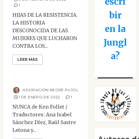
escri
1
bir
HIJAS DE LA RESISTENCIA.
LA HISTORIA
en la
DESCONOCIDA DE LAS
MUJERES QUE LUCHARON
Jungl
CONTRA LOS...
a?
LEER MÁS
Narrativa
Reseñas
Nunca
ADORACIÓN NEGRE PUJOL
1 DE ENERO DE 2022
1
NUNCA de Ken Follet /
Traductores: Ana Isabel
Sánchez Díez, Raúl Sastre
Letona y...