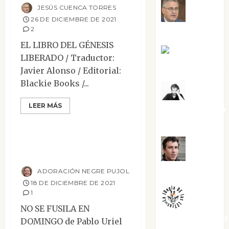
JESÚS CUENCA TORRES
Jesús
26 DE DICIEMBRE DE 2021
2
Cuenca Torres
EL LIBRO DEL GÉNESIS
Joaquín
LIBERADO / Traductor:
Rández Ramos
Javier Alonso / Editorial:
Blackie Books /...
José
LEER MÁS
Antonio Castro
Ensayo
Reseñas
Cebrián
No se fusila en
Juanjo
domingo
Melgarejo
ADORACIÓN NEGRE PUJOL
18 DE DICIEMBRE DE 2021
1
NO SE FUSILA EN
jungladelaslet
DOMINGO de Pablo Uriel