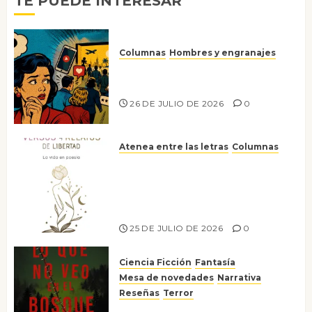
TE PUEDE INTERESAR
Columnas
Hombres y engranajes
Ya no confiamos ni en lo que
nos gusta
26 DE JULIO DE 2026
0
Atenea entre las letras
Columnas
Versos y relatos de libertad: el
canto a la conciencia de la
escritora peruana Sol del
Risco
25 DE JULIO DE 2026
0
Ciencia Ficción
Fantasía
Mesa de novedades
Narrativa
Reseñas
Terror
Lo que no veo en el bosque