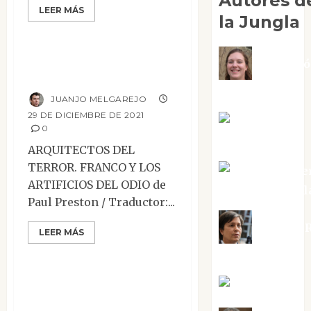
Autores d
LEER MÁS
la Jungla
Ensayo
Reseñas
Arquitectos del
Adoraci
terror
Negre Pujol
JUANJO MELGAREJO
29 DE DICIEMBRE DE 2021
Angie
0
Ballester
ARQUITECTOS DEL
TERROR. FRANCO Y LOS
Aura Metze
ARTIFICIOS DEL ODIO de
Altamirano Sol
Paul Preston / Traductor:...
Ensayo
Narrativa
Aurelio R
LEER MÁS
Reseñas
Silvano
El libro del Génesis
Eva Fraile
liberado