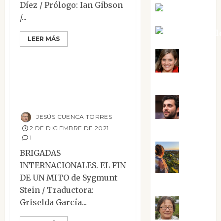
Díez / Prólogo: Ian Gibson
Kiko Prian
/...
Mar Carrill
LEER MÁS
Narrativa
Reseñas
Mari
Brigadas
Carmen Pérez
internacionales: el
fin de un mito
Maxi
JESÚS CUENCA TORRES
Sabela Tornes
2 DE DICIEMBRE DE 2021
1
BRIGADAS
Noa
INTERNACIONALES. EL FIN
DE UN MITO de Sygmunt
Guardia
Stein / Traductora:
Contemporánea
Griselda García...
Narrativa
Rosa
Novela Negra y Policiaca