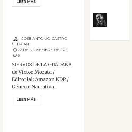
LEER MÁS
Villalejos
Reseñas
Terror
Víctor
Siervos de la
Guadaña
Morata
JOSÉ ANTONIO CASTRO
CEBRIÁN
22 DE NOVIEMBRE DE 2021
8
SIERVOS DE LA GUADAÑA
de Víctor Morata /
Editorial: Amazon KDP /
Género: Narrativa...
LEER MÁS
Ensayo
Reseñas
Historia de la
hechicería y de las