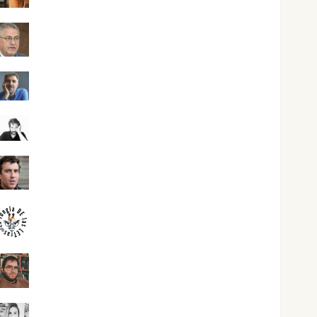
Jesús Cuenca Torres
Joaquín Rández Ramos
José Antonio Castro Cebrián
Juanjo Melgarejo
jungladelasletras
Kiko Prian