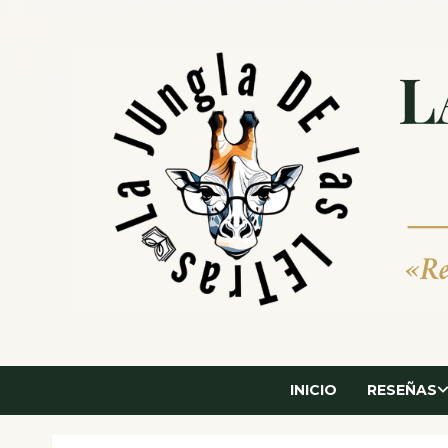
Saltar
al
contenido
INICIO
RESEÑAS