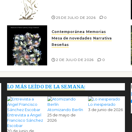
escritora peruana Sol del
Risco
25 DE JULIO DE 2026
0
Contemporánea
Memorias
Mesa de novedades
Narrativa
Reseñas
Tienes que mirar
2 DE JULIO DE 2026
0
LO MÁS LEÍDO DE LA SEMANA:
Lo inesperado
Atomizando Berlín
3 de junio de 2026
Entrevista a Ángel
25 de mayo de
Francisco Sánchez
2026
Escobar
20 de junio de