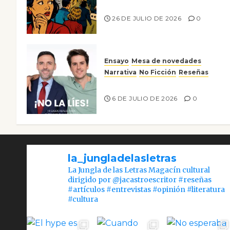
nos gusta
26 DE JULIO DE 2026
0
Ensayo
Mesa de novedades
Narrativa
No Ficción
Reseñas
¡No la líes!
6 DE JULIO DE 2026
0
la_jungladelasletras
La Jungla de las Letras Magacín cultural
dirigido por @jacastroescritor #reseñas
#artículos #entrevistas #opinión #literatura
#cultura