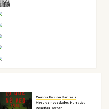
Mar Carrillo
Mari Carmen Pérez
Maxi Sabela Tornes
Noa Guardia
Rosa Villalejos
Víctor Morata
Ciencia Ficción
Fantasía
Mesa de novedades
Narrativa
Reseñas
Terror