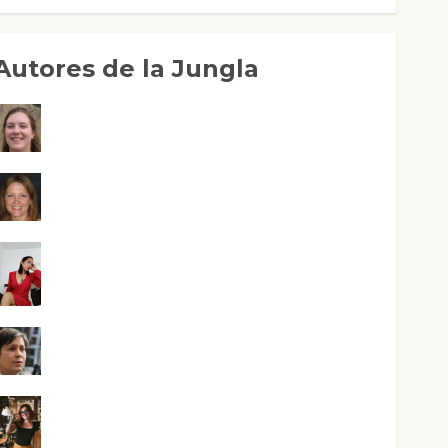
Autores de la Jungla
Adoración Negre Pujol
Angie Ballester
Aura Metzeri Altamirano Solar
Aurelio R. Silvano
Eva Fraile