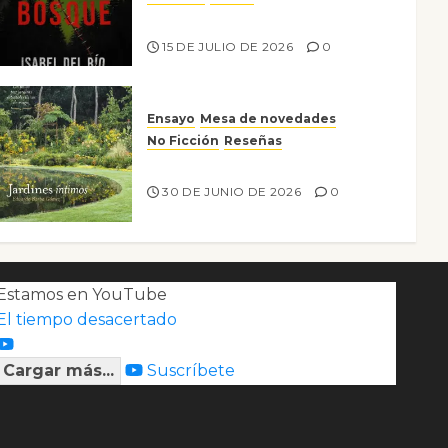
Lo que no veo en el bosque
15 DE JULIO DE 2026
0
Ensayo
Mesa de novedades
No Ficción
Reseñas
Jardines íntimos
30 DE JUNIO DE 2026
0
Estamos en YouTube
El tiempo desacertado
Cargar más...
Suscríbete