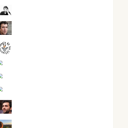
José Antonio Castro Cebrián
Juanjo Melgarejo
jungladelasletras
Kiko Prian
Mar Carrillo
Mari Carmen Pérez
Maxi Sabela Tornes