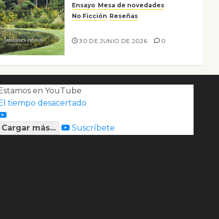
Ensayo
Mesa de novedades
No Ficción
Reseñas
Jardines íntimos
30 DE JUNIO DE 2026
0
Estamos en YouTube
El tiempo desacertado
Cargar más...
Suscríbete