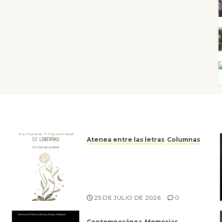
Atenea entre las letras
Columnas
Versos y relatos de libertad:
el canto a la conciencia de la
escritora peruana Sol del
Risco
25 DE JULIO DE 2026
0
Contemporánea
Memorias