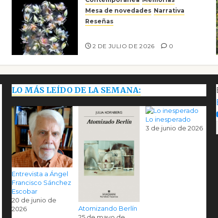
Mesa de novedades
Narrativa
Reseñas
Tienes que mirar
2 DE JULIO DE 2026
0
LO MÁS LEÍDO DE LA SEMANA:
Lo inesperado
3 de junio de 2026
Entrevista a Ángel
Francisco Sánchez
Escobar
20 de junio de
Atomizando Berlín
2026
25 de mayo de