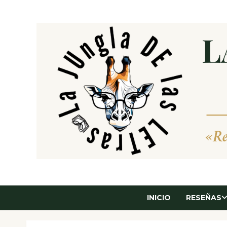
Saltar
al
contenido
INICIO
RESEÑAS