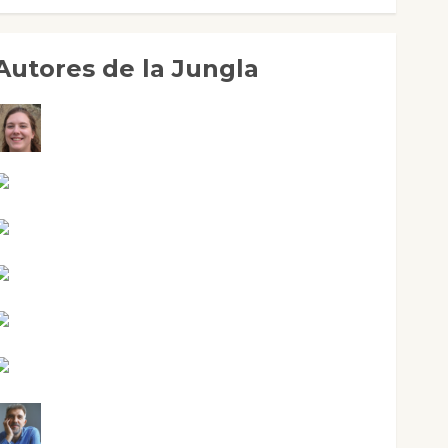
Autores de la Jungla
Adoración Negre Pujol
Angie Ballester
Aura Metzeri Altamirano Solar
Aurelio R. Silvano
Eva Fraile
Jesús Cuenca Torres
Joaquín Rández Ramos