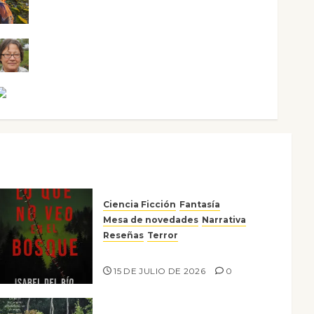
Noa Guardia
Rosa Villalejos
Víctor Morata
Ciencia Ficción
Fantasía
Mesa de novedades
Narrativa
Reseñas
Terror
Lo que no veo en el bosque
15 DE JULIO DE 2026
0