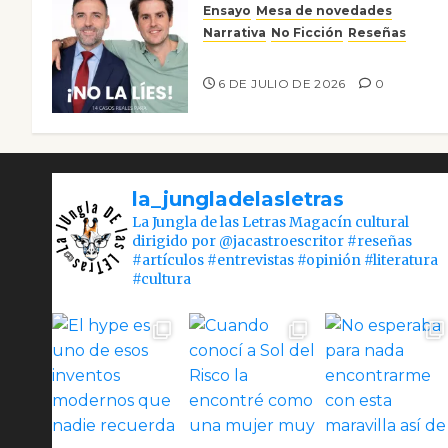
Ensayo
Mesa de novedades
Narrativa
No Ficción
Reseñas
¡No la líes!
6 DE JULIO DE 2026
0
la_jungladelasletras
La Jungla de las Letras Magacín cultural
dirigido por @jacastroescritor #reseñas
#artículos #entrevistas #opinión #literatura
#cultura