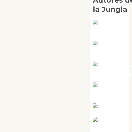
Autores d
la Jungla
Adoración
Negre Pujol
Angie
Ballester
Aura Metze
Altamirano Sol
Aurelio R.
Silvano
Eva Fraile
Jesús Cuen
Torres