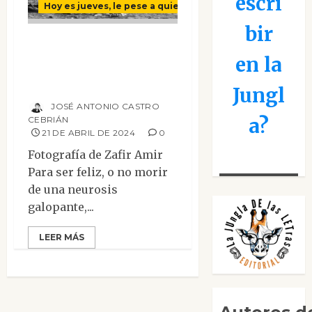
escri
Hoy es jueves, le pese a quien le pese
bir
La Reina suprema
en la
de la política
internacional
Jungl
JOSÉ ANTONIO CASTRO
a?
CEBRIÁN
21 DE ABRIL DE 2024
0
Fotografía de Zafir Amir
Para ser feliz, o no morir
de una neurosis
galopante,...
LEER MÁS