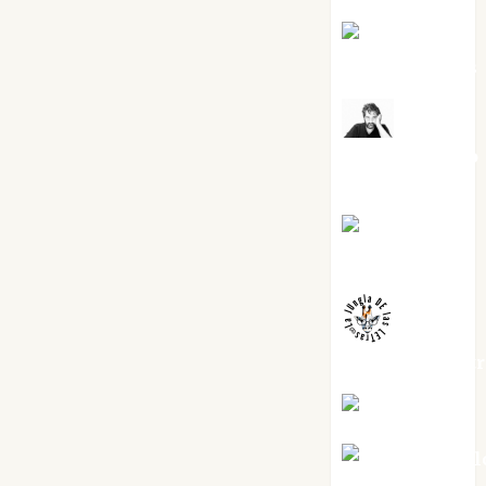
Joaquín
Rández Ramos
José
Antonio Castro
Cebrián
Juanjo
Melgarejo
jungladelaslet
Kiko Prian
Mar Carrill