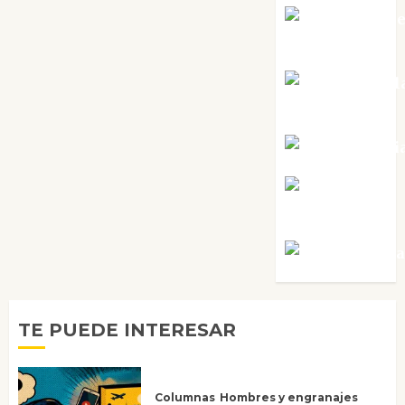
Mari Carm
Pérez
Maxi Sabel
Tornes
Noa Guardi
Rosa
Villalejos
Víctor Mora
TE PUEDE INTERESAR
Columnas
Hombres y engranajes