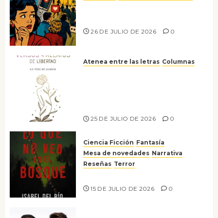
Ya no confiamos ni en lo que
nos gusta
26 DE JULIO DE 2026
0
Atenea entre las letras
Columnas
Versos y relatos de libertad: el
canto a la conciencia de la
escritora peruana Sol del
Risco
25 DE JULIO DE 2026
0
Ciencia Ficción
Fantasía
Mesa de novedades
Narrativa
Reseñas
Terror
Lo que no veo en el bosque
15 DE JULIO DE 2026
0