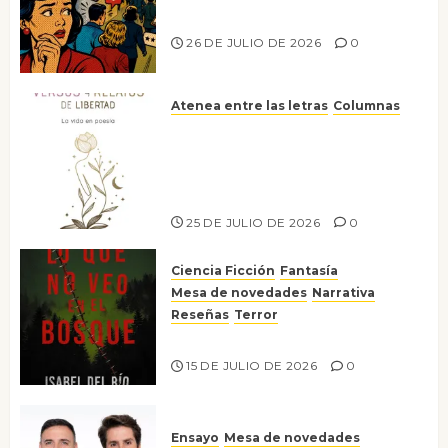
nos gusta
26 DE JULIO DE 2026
0
Atenea entre las letras
Columnas
Versos y relatos de libertad: el
canto a la conciencia de la
escritora peruana Sol del
Risco
25 DE JULIO DE 2026
0
Ciencia Ficción
Fantasía
Mesa de novedades
Narrativa
Reseñas
Terror
Lo que no veo en el bosque
15 DE JULIO DE 2026
0
Ensayo
Mesa de novedades