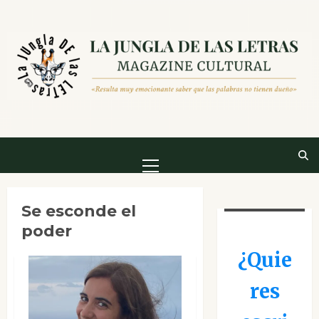
Saltar
al
contenido
Menú
principal
Se esconde el
poder
¿Quie
res