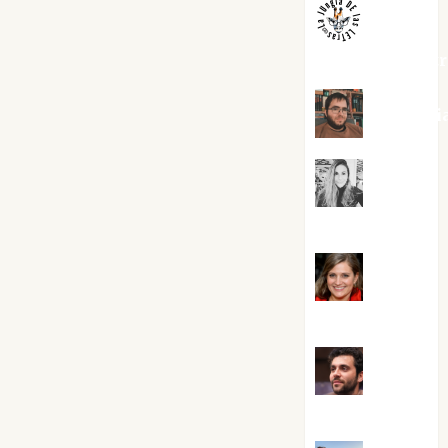
jungladelaslet
Kiko Pri
Mar
Carrillo
Mari
Carmen Pérez
Maxi
Sabela Tornes