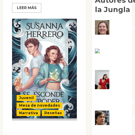
Autores d
la Jungla
LEER MÁS
Adoraci
Negre Pujol
Angie
Ballester
Aura
Metzeri
Juvenil
Altamirano Sol
Mesa de novedades
Narrativa
Reseñas
Aurelio R
Se esconde el
Silvano