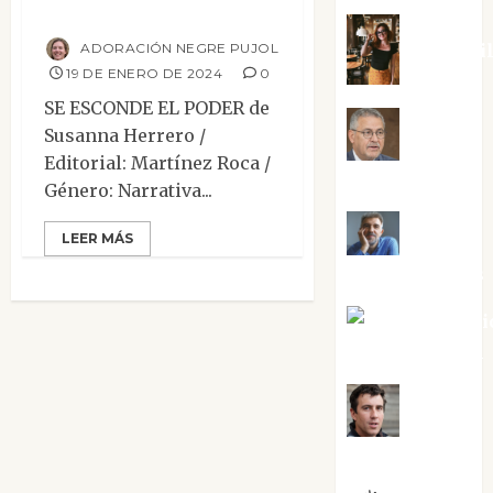
poder
ADORACIÓN NEGRE PUJOL
Eva Frai
19 DE ENERO DE 2024
0
SE ESCONDE EL PODER de
Jesús
Susanna Herrero /
Editorial: Martínez Roca /
Cuenca Torres
Género: Narrativa...
Joaquín
LEER MÁS
Rández Ramos
José Antoni
Castro Cebrián
Juanjo
Melgarejo