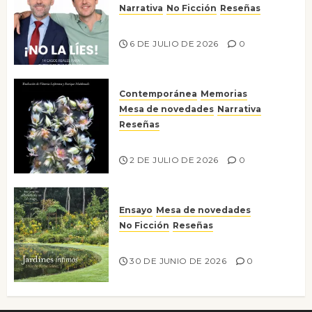
Narrativa
No Ficción
Reseñas
¡No la líes!
6 DE JULIO DE 2026
0
Contemporánea
Memorias
Mesa de novedades
Narrativa
Reseñas
Tienes que mirar
2 DE JULIO DE 2026
0
Ensayo
Mesa de novedades
No Ficción
Reseñas
Jardines íntimos
30 DE JUNIO DE 2026
0