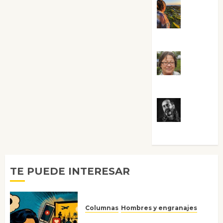
Noa
Guardia
Rosa
Villalejos
Víctor
Morata
TE PUEDE INTERESAR
Columnas
Hombres y engranajes
Ya no confiamos ni en lo que