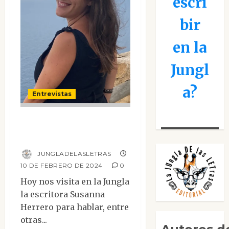
escri
bir
en la
Jungl
a?
Entrevistas
Entrevista a
Susanna Herrero
JUNGLADELASLETRAS
10 DE FEBRERO DE 2024
0
Hoy nos visita en la Jungla
la escritora Susanna
Herrero para hablar, entre
otras...