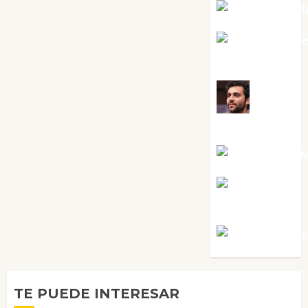
Mar Carrill
Mari Carm
Pérez
Maxi
Sabela Tornes
Noa Guardi
Rosa
Villalejos
Víctor Mora
TE PUEDE INTERESAR