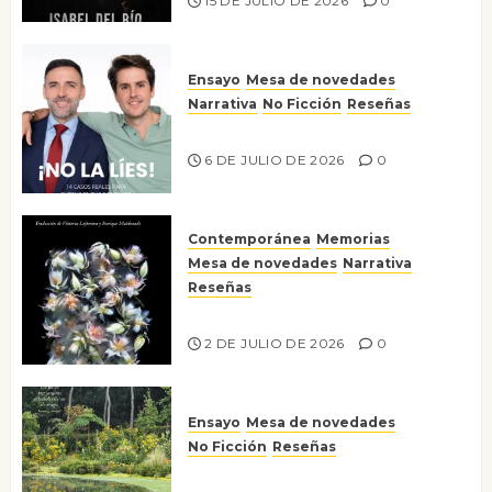
15 DE JULIO DE 2026
0
Ensayo
Mesa de novedades
Narrativa
No Ficción
Reseñas
¡No la líes!
6 DE JULIO DE 2026
0
Contemporánea
Memorias
Mesa de novedades
Narrativa
Reseñas
Tienes que mirar
2 DE JULIO DE 2026
0
Ensayo
Mesa de novedades
No Ficción
Reseñas
Jardines íntimos