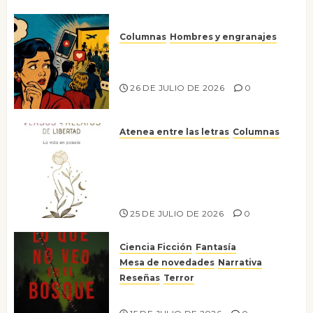
Columnas
Hombres y engranajes
Ya no confiamos ni en lo que
nos gusta
26 DE JULIO DE 2026
0
Atenea entre las letras
Columnas
Versos y relatos de libertad: el
canto a la conciencia de la
escritora peruana Sol del
Risco
25 DE JULIO DE 2026
0
Ciencia Ficción
Fantasía
Mesa de novedades
Narrativa
Reseñas
Terror
Lo que no veo en el bosque