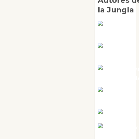
Autores d
la Jungla
Adoración
Negre Pujol
Angie
Ballester
Aura Metze
Altamirano Sol
Aurelio R.
Silvano
Eva Fraile
Jesús Cuen
Torres