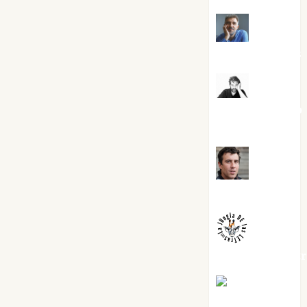
Joaquín
Rández Ramos
José
Antonio Castro
Cebrián
Juanjo
Melgarejo
jungladelaslet
Kiko Prian