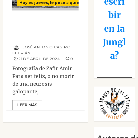
escri
Hoy es jueves, le pese a quien le pese
bir
La Reina suprema
en la
de la política
internacional
Jungl
JOSÉ ANTONIO CASTRO
a?
CEBRIÁN
21 DE ABRIL DE 2024
0
Fotografía de Zafir Amir
Para ser feliz, o no morir
de una neurosis
galopante,...
LEER MÁS