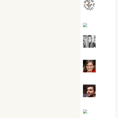
jungladelaslet
Kiko Prian
Mar
Carrillo
Mari
Carmen Pérez
Maxi
Sabela Tornes
Noa Guardi