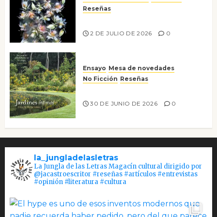
Reseñas
Tienes que mirar
2 DE JULIO DE 2026
0
Ensayo
Mesa de novedades
No Ficción
Reseñas
Jardines íntimos
30 DE JUNIO DE 2026
0
la_jungladelasletras
La Jungla de las Letras Magacín cultural dirigido por
@jacastroescritor #reseñas #artículos #entrevistas
#opinión #literatura #cultura