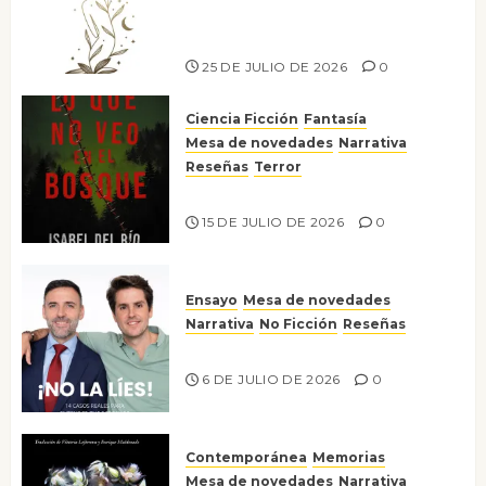
escritora peruana Sol del
Risco
25 DE JULIO DE 2026
0
Ciencia Ficción
Fantasía
Mesa de novedades
Narrativa
Reseñas
Terror
Lo que no veo en el bosque
15 DE JULIO DE 2026
0
Ensayo
Mesa de novedades
Narrativa
No Ficción
Reseñas
¡No la líes!
6 DE JULIO DE 2026
0
Contemporánea
Memorias
Mesa de novedades
Narrativa