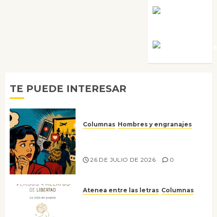
Rosa
Villalejos
Víctor Mora
TE PUEDE INTERESAR
Columnas
Hombres y engranajes
Ya no confiamos ni en lo que
nos gusta
26 DE JULIO DE 2026
0
Atenea entre las letras
Columnas
Versos y relatos de libertad: el
canto a la conciencia de la