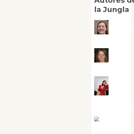
Autores d
la Jungla
Adoraci
Negre Pujol
Angie
Ballester
Aura
Metzeri
Altamirano Sol
Aurelio R.
Silvano