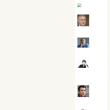
Eva Fraile
Jesús
Cuenca Torres
Joaquín
Rández Ramos
José
Antonio Castro
Cebrián
Juanjo
Melgarejo