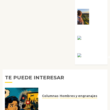
Sabela Tornes
Noa
Guardia
Rosa
Villalejos
Víctor Mora
TE PUEDE INTERESAR
Columnas
Hombres y engranajes
Ya no confiamos ni en lo que
nos gusta