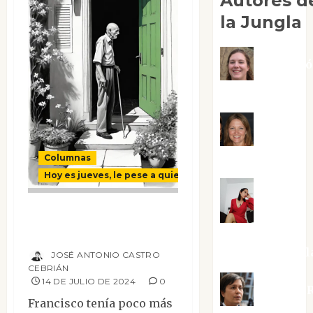
Autores d
la Jungla
Adoraci
Negre Pujol
Angie
Ballester
Columnas
Hoy es jueves, le pese a quien le pese
Aura
Un gentleman
cordobés
Metzeri
Altamirano Sol
JOSÉ ANTONIO CASTRO
CEBRIÁN
14 DE JULIO DE 2024
0
Aurelio R
Francisco tenía poco más