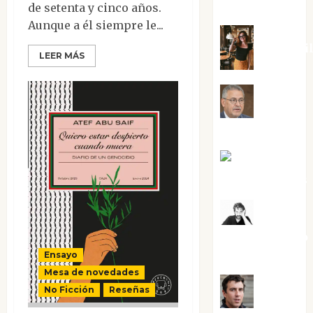
Silvano
de setenta y cinco años.
Aunque a él siempre le...
Eva Frai
LEER MÁS
Jesús
Cuenca Torres
Joaquín
Rández Ramos
José
Antonio Castro
Cebrián
Ensayo
Mesa de novedades
No Ficción
Reseñas
Juanjo