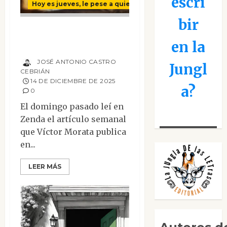
escri
Hoy es jueves, le pese a quien le pese
bir
La negación del
en la
olvido
JOSÉ ANTONIO CASTRO
Jungl
CEBRIÁN
14 DE DICIEMBRE DE 2025
a?
0
El domingo pasado leí en
Zenda el artículo semanal
que Víctor Morata publica
en...
LEER MÁS