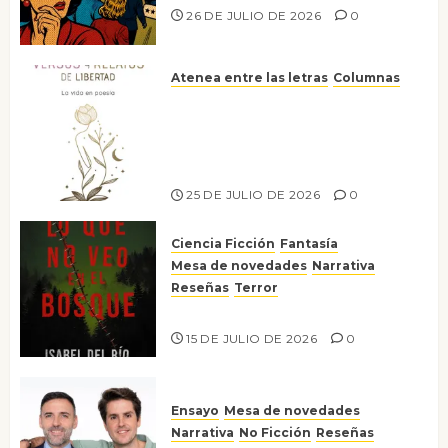
26 DE JULIO DE 2026
0
Atenea entre las letras
Columnas
Versos y relatos de libertad: el
canto a la conciencia de la
escritora peruana Sol del
Risco
25 DE JULIO DE 2026
0
Ciencia Ficción
Fantasía
Mesa de novedades
Narrativa
Reseñas
Terror
Lo que no veo en el bosque
15 DE JULIO DE 2026
0
Ensayo
Mesa de novedades
Narrativa
No Ficción
Reseñas