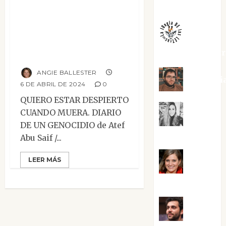
Melgarejo
Quiero estar
despierto cuando
muera. Diario de
jungladelaslet
un genocidio.
ANGIE BALLESTER
Kiko Pri
6 DE ABRIL DE 2024
0
QUIERO ESTAR DESPIERTO
CUANDO MUERA. DIARIO
Mar
DE UN GENOCIDIO de Atef
Carrillo
Abu Saif /...
LEER MÁS
Mari
Carmen Pérez
Maxi