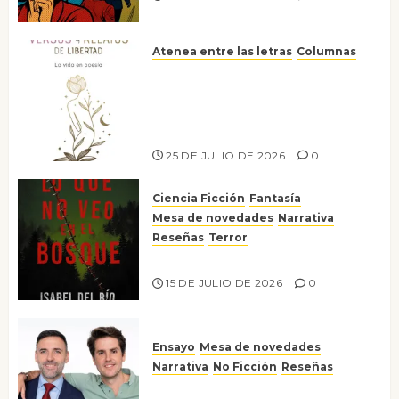
Atenea entre las letras
Columnas
Versos y relatos de libertad: el
canto a la conciencia de la
escritora peruana Sol del
Risco
25 DE JULIO DE 2026
0
Ciencia Ficción
Fantasía
Mesa de novedades
Narrativa
Reseñas
Terror
Lo que no veo en el bosque
15 DE JULIO DE 2026
0
Ensayo
Mesa de novedades
Narrativa
No Ficción
Reseñas
¡No la líes!