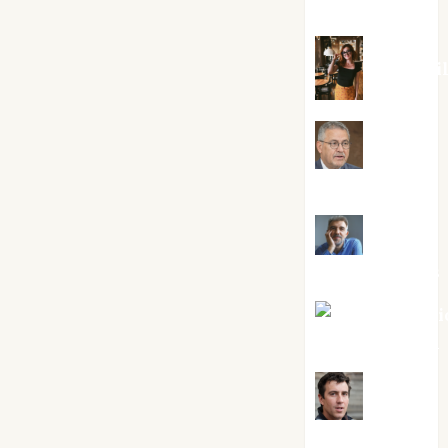
Silvano
Eva Frai
Jesús
Cuenca Torres
Joaquín
Rández Ramos
José Antoni
Castro Cebrián
Juanjo
Melgarejo