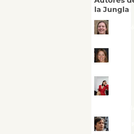
Autores d
la Jungla
Adoraci
Negre Pujol
Angie
Ballester
Aura
Metzeri
Altamirano Sol
Aurelio R