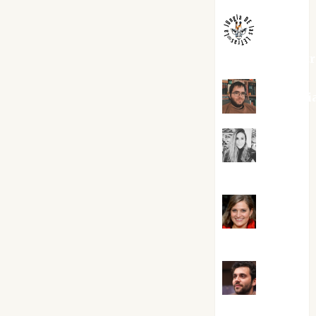
jungladelaslet
Kiko Pri
Mar
Carrillo
Mari
Carmen Pérez
Maxi
Sabela Tornes