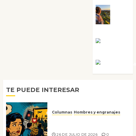
Noa
Guardia
Rosa
Villalejos
Víctor Mora
TE PUEDE INTERESAR
Columnas
Hombres y engranajes
Ya no confiamos ni en lo que
nos gusta
26 DE JULIO DE 2026
0