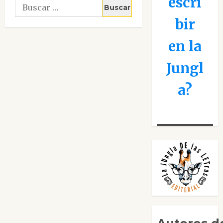
escri
Buscar:
bir
en la
Jungl
a?