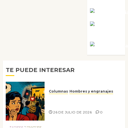
Tornes
Noa Guardi
Rosa
Villalejos
Víctor Mora
TE PUEDE INTERESAR
Columnas
Hombres y engranajes
Ya no confiamos ni en lo que
nos gusta
26 DE JULIO DE 2026
0