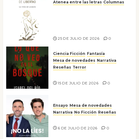
Atenea entre las letras
Columnas
Versos y relatos de libertad: el
canto a la conciencia de la
escritora peruana Sol del
Risco
25 DE JULIO DE 2026
0
Ciencia Ficción
Fantasía
Mesa de novedades
Narrativa
Reseñas
Terror
Lo que no veo en el bosque
15 DE JULIO DE 2026
0
Ensayo
Mesa de novedades
Narrativa
No Ficción
Reseñas
¡No la líes!
6 DE JULIO DE 2026
0