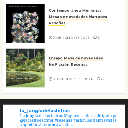
Contemporánea
Memorias
Mesa de novedades
Narrativa
Reseñas
Tienes que mirar
2 DE JULIO DE 2026
0
Ensayo
Mesa de novedades
No Ficción
Reseñas
Jardines íntimos
30 DE JUNIO DE 2026
0
la_jungladelasletras
La Jungla de las Letras Magacín cultural dirigido por
@jacastroescritor #reseñas #artículos #entrevistas
#opinión #literatura #cultura