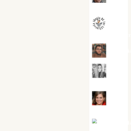
Melgarejo
jungladelaslet
Kiko Pri
Mar
Carrillo
Mari
Carmen Pérez
Maxi Sabel