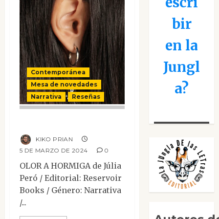
escri
bir
en la
Jungl
Contemporánea
a?
Mesa de novedades
Narrativa
Reseñas
Olor a hormiga
KIKO PRIAN
5 DE MARZO DE 2024
0
OLOR A HORMIGA de Júlia
Peró / Editorial: Reservoir
Books / Género: Narrativa
/...