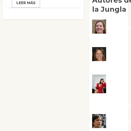
Autores d
LEER MÁS
la Jungla
Adoraci
Negre Pujol
Angie
Ballester
Aura
Metzeri
Altamirano Sol
Aurelio R