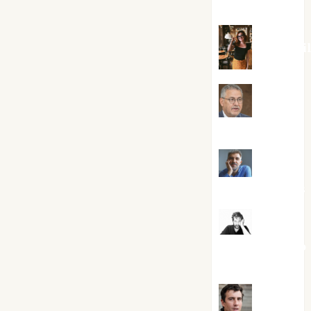
Silvano
Eva Frai
Jesús
Cuenca Torres
Joaquín
Rández Ramos
José
Antonio Castro
Cebrián
Juanjo