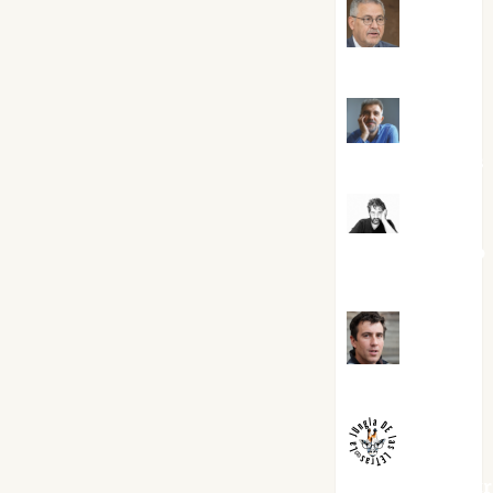
Jesús
Cuenca Torres
Joaquín
Rández Ramos
José
Antonio Castro
Cebrián
Juanjo
Melgarejo
jungladelaslet