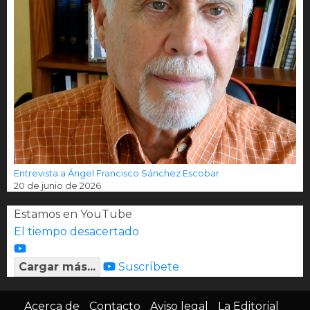
Entrevista a Ángel Francisco Sánchez Escobar
20 de junio de 2026
Estamos en YouTube
El tiempo desacertado
Cargar más...
Suscríbete
Acerca de
Contacto
Aviso legal
La Editorial