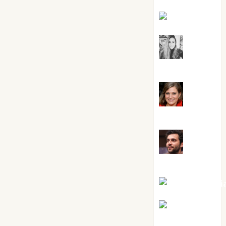
Kiko Prian
Mar
Carrillo
Mari
Carmen Pérez
Maxi
Sabela Tornes
Noa Guardi
Rosa
Villalejos