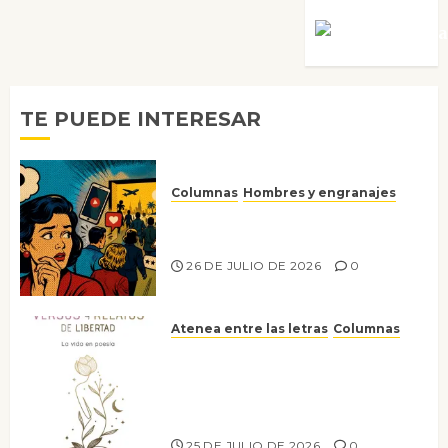
Víctor Mora
TE PUEDE INTERESAR
Columnas
Hombres y engranajes
Ya no confiamos ni en lo que
nos gusta
26 DE JULIO DE 2026
0
Atenea entre las letras
Columnas
Versos y relatos de libertad: el
canto a la conciencia de la
escritora peruana Sol del
Risco
25 DE JULIO DE 2026
0