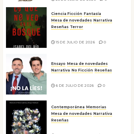
Ciencia Ficción
Fantasía
Mesa de novedades
Narrativa
Reseñas
Terror
Lo que no veo en el bosque
15 DE JULIO DE 2026
0
Ensayo
Mesa de novedades
Narrativa
No Ficción
Reseñas
¡No la líes!
6 DE JULIO DE 2026
0
Contemporánea
Memorias
Mesa de novedades
Narrativa
Reseñas
Tienes que mirar