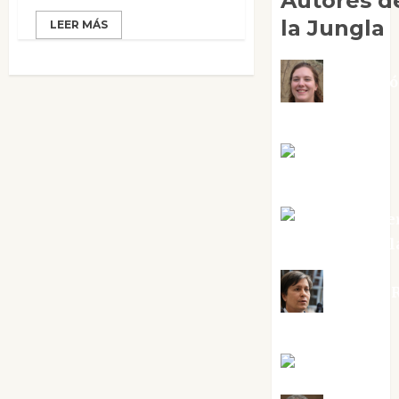
Autores d
la Jungla
LEER MÁS
Adoraci
Negre Pujol
Angie
Ballester
Aura Metze
Altamirano Sol
Aurelio R
Silvano
Eva Fraile