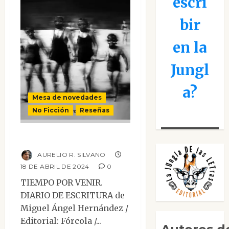
escri
bir
en la
Jungl
a?
Mesa de novedades
No Ficción
Reseñas
Tiempo por venir
AURELIO R. SILVANO
18 DE ABRIL DE 2024
0
TIEMPO POR VENIR.
DIARIO DE ESCRITURA de
Miguel Ángel Hernández /
Editorial: Fórcola /...