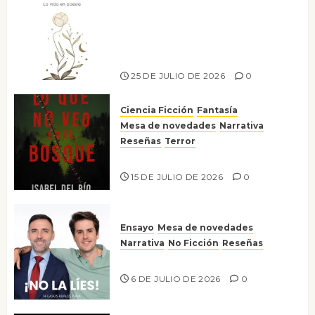
Versos y relatos de libertad: el
canto a la conciencia de la
escritora peruana Sol del
Risco
25 DE JULIO DE 2026
0
Ciencia Ficción
Fantasía
Mesa de novedades
Narrativa
Reseñas
Terror
Lo que no veo en el bosque
15 DE JULIO DE 2026
0
Ensayo
Mesa de novedades
Narrativa
No Ficción
Reseñas
¡No la líes!
6 DE JULIO DE 2026
0