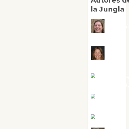
Autores d
la Jungla
Adoraci
Negre Pujol
Angie
Ballester
Aura Metze
Altamirano Sol
Aurelio R.
Silvano
Eva Fraile