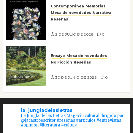
Contemporánea
Memorias
Mesa de novedades
Narrativa
Reseñas
Tienes que mirar
2 DE JULIO DE 2026
0
Ensayo
Mesa de novedades
No Ficción
Reseñas
Jardines íntimos
30 DE JUNIO DE 2026
0
la_jungladelasletras
La Jungla de las Letras Magacín cultural dirigido por
@jacastroescritor #reseñas #artículos #entrevistas
#opinión #literatura #cultura