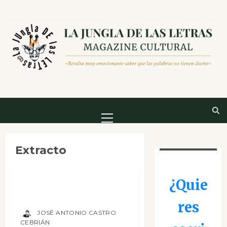
Saltar
al
contenido
Menú
principal
Columnas
Extracto
Hoy es jueves, le pese a quien le pese
Y se quedó tan
¿Quie
ancha…
res
JOSÉ ANTONIO CASTRO
CEBRIÁN