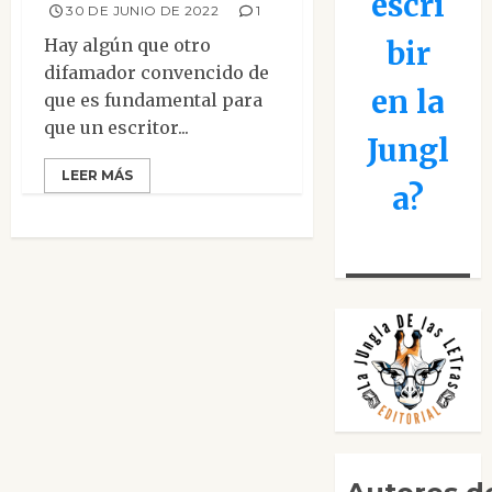
escri
30 DE JUNIO DE 2022
1
Hay algún que otro
bir
difamador convencido de
en la
que es fundamental para
que un escritor...
Jungl
LEER MÁS
a?