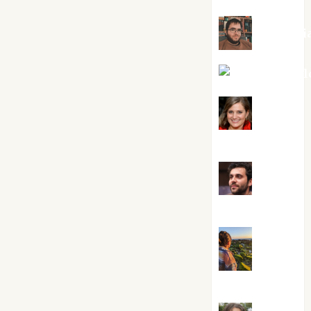
Kiko Pri
Mar Carrill
Mari
Carmen Pérez
Maxi
Sabela Tornes
Noa
Guardia