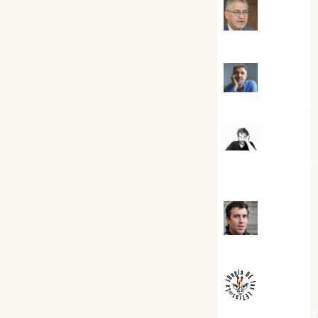
Jesús
Cuenca Torres
Joaquín
Rández Ramos
José
Antonio Castro
Cebrián
Juanjo
Melgarejo
jungladelaslet