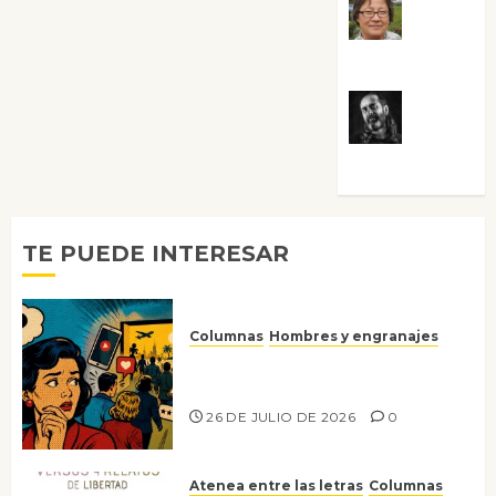
Rosa
Villalejos
Víctor
Morata
TE PUEDE INTERESAR
Columnas
Hombres y engranajes
Ya no confiamos ni en lo que
nos gusta
26 DE JULIO DE 2026
0
Atenea entre las letras
Columnas