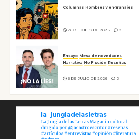
Columnas
Hombres y engranajes
Ya no confiamos ni en lo que
nos gusta
26 DE JULIO DE 2026
0
Ensayo
Mesa de novedades
Narrativa
No Ficción
Reseñas
¡No la líes!
6 DE JULIO DE 2026
0
la_jungladelasletras
La Jungla de las Letras Magacín cultural
dirigido por @jacastroescritor #reseñas
#artículos #entrevistas #opinión #literatura