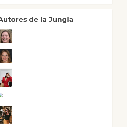
Autores de la Jungla
Adoración Negre Pujol
Angie Ballester
Aura Metzeri Altamirano Solar
Aurelio R. Silvano
Eva Fraile