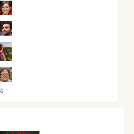
Mari Carmen Pérez
Maxi Sabela Tornes
Noa Guardia
Rosa Villalejos
Víctor Morata