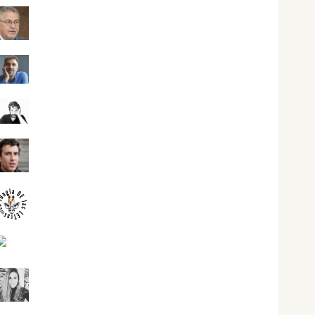
Jesús Cuenca Torres
Joaquín Rández Ramos
José Antonio Castro Cebrián
Juanjo Melgarejo
jungladelasletras
Kiko Prian
Mar Carrillo