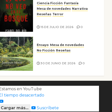
Ciencia Ficción
Fantasía
Mesa de novedades
Narrativa
Reseñas
Terror
Lo que no veo en el bosque
15 DE JULIO DE 2026
0
Ensayo
Mesa de novedades
No Ficción
Reseñas
Jardines íntimos
30 DE JUNIO DE 2026
0
Estamos en YouTube
El tiempo desacertado
Cargar más...
Suscríbete