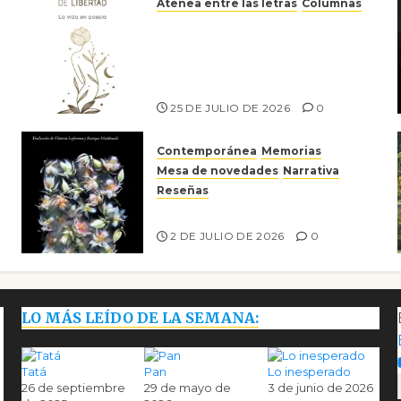
Atenea entre las letras
Columnas
Versos y relatos de libertad:
el canto a la conciencia de la
escritora peruana Sol del
Risco
25 DE JULIO DE 2026
0
Contemporánea
Memorias
Mesa de novedades
Narrativa
Reseñas
Tienes que mirar
2 DE JULIO DE 2026
0
LO MÁS LEÍDO DE LA SEMANA:
Tatá
Pan
Lo inesperado
26 de septiembre
29 de mayo de
3 de junio de 2026