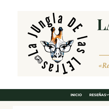
Saltar
al
contenido
INICIO
RESEÑAS