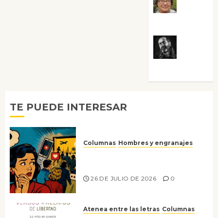
Rosa
Villalejos
Víctor
Morata
TE PUEDE INTERESAR
Columnas
Hombres y engranajes
Ya no confiamos ni en lo que
nos gusta
26 DE JULIO DE 2026
0
Atenea entre las letras
Columnas