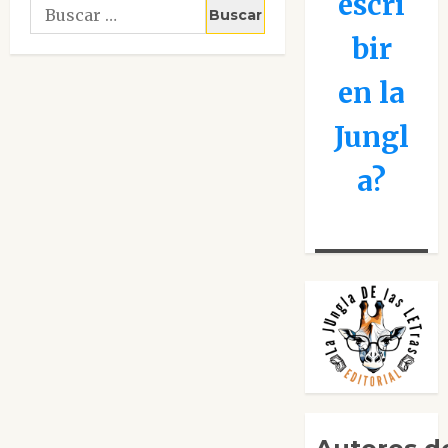
escri
Buscar:
bir
en la
Jungl
a?