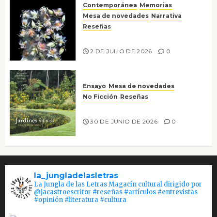
Contemporánea
Memorias
Mesa de novedades
Narrativa
Reseñas
Tienes que mirar
2 DE JULIO DE 2026
0
Ensayo
Mesa de novedades
No Ficción
Reseñas
Jardines íntimos
30 DE JUNIO DE 2026
0
la_jungladelasletras
La Jungla de las Letras Magacín cultural dirigido por
@jacastroescritor #reseñas #artículos #entrevistas
#opinión #literatura #cultura