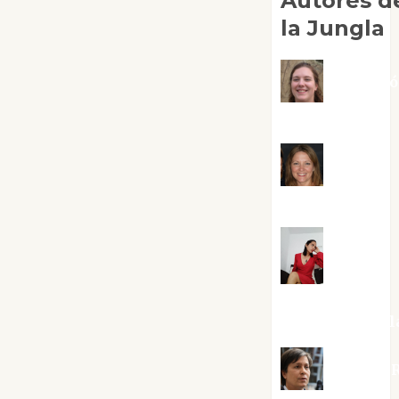
Autores d
la Jungla
Adoraci
Negre Pujol
Angie
Ballester
Aura
Metzeri
Altamirano Sol
Aurelio R