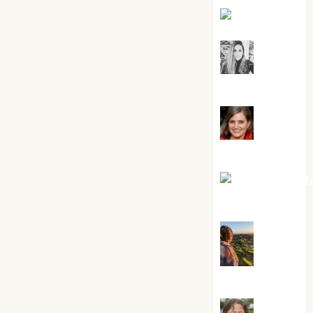
Kiko Prian
Mar
Carrillo
Mari
Carmen Pérez
Maxi Sabel
Tornes
Noa
Guardia