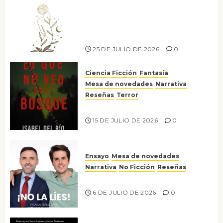
Versos y relatos de libertad: el
canto a la conciencia de la
escritora peruana Sol del
Risco
25 DE JULIO DE 2026
0
Ciencia Ficción
Fantasía
Mesa de novedades
Narrativa
Reseñas
Terror
Lo que no veo en el bosque
15 DE JULIO DE 2026
0
Ensayo
Mesa de novedades
Narrativa
No Ficción
Reseñas
¡No la líes!
6 DE JULIO DE 2026
0