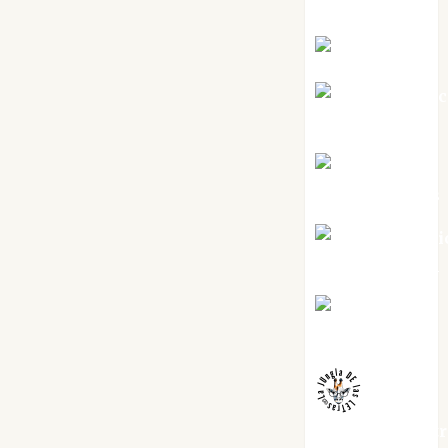
Silvano
Eva Fraile
Jesús Cuen
Torres
Joaquín
Rández Ramos
José Antoni
Castro Cebrián
Juanjo
Melgarejo
jungladelaslet