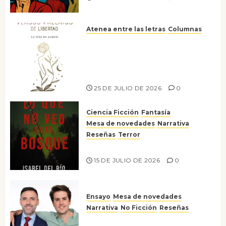
Atenea entre las letras
Columnas
Versos y relatos de libertad: el
canto a la conciencia de la
escritora peruana Sol del
Risco
25 DE JULIO DE 2026
0
Ciencia Ficción
Fantasía
Mesa de novedades
Narrativa
Reseñas
Terror
Lo que no veo en el bosque
15 DE JULIO DE 2026
0
Ensayo
Mesa de novedades
Narrativa
No Ficción
Reseñas
¡No la líes!