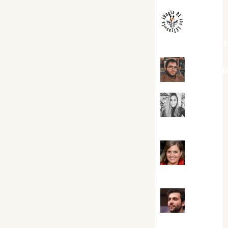
jungladelaslet
Kiko Pri
Mar
Carrillo
Mari
Carmen Pérez
Maxi
Sabela Tornes