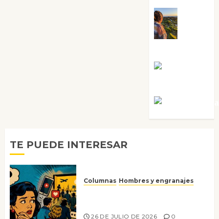
Noa
Guardia
Rosa
Villalejos
Víctor Mora
TE PUEDE INTERESAR
Columnas
Hombres y engranajes
Ya no confiamos ni en lo que
nos gusta
26 DE JULIO DE 2026
0