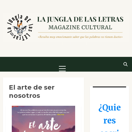
Saltar
al
contenido
Menú
principal
El arte de ser
nosotros
¿Quie
res