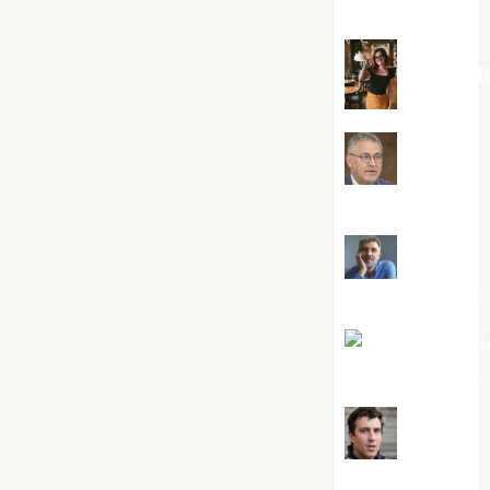
Silvano
Eva Frai
Jesús
Cuenca Torres
Joaquín
Rández Ramos
José Antoni
Castro Cebrián
Juanjo
Melgarejo