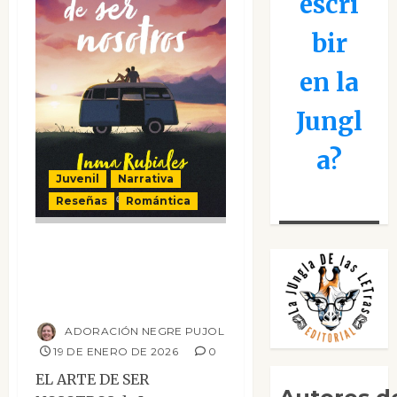
escri
bir
en la
Jungl
a?
Juvenil
Narrativa
Reseñas
Romántica
El arte de ser
nosotros (edición
especial)
ADORACIÓN NEGRE PUJOL
19 DE ENERO DE 2026
0
EL ARTE DE SER