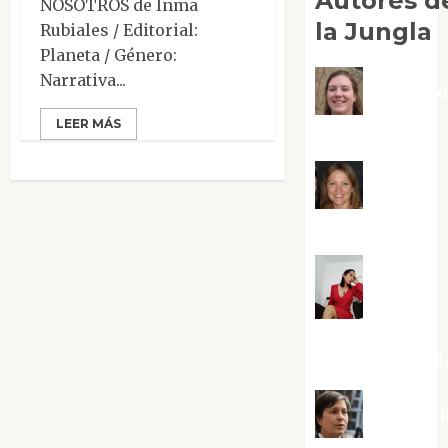
Autores d
NOSOTROS de Inma
la Jungla
Rubiales / Editorial:
Planeta / Género:
Narrativa...
Adoraci
LEER MÁS
Negre Pujol
Angie
Ballester
Aura
Metzeri
Altamirano Sol
Aurelio R