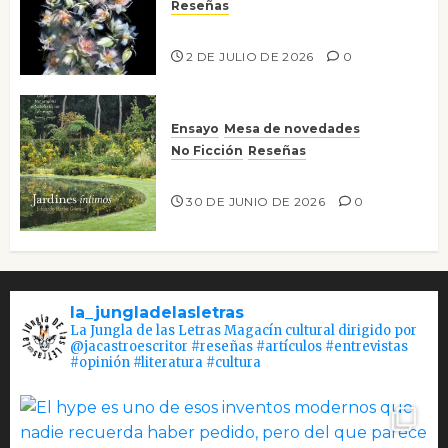
Reseñas
Tienes que mirar
2 DE JULIO DE 2026
0
Ensayo
Mesa de novedades
No Ficción
Reseñas
Jardines íntimos
30 DE JUNIO DE 2026
0
la_jungladelasletras
La Jungla de las Letras Magacín cultural dirigido por
@jacastroescritor #reseñas #artículos #entrevistas
#opinión #literatura #cultura