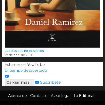
Los días que no existieron
27 de abril de 2026
Estamos en YouTube
El tiempo desacertado
Cargar más...
Suscríbete
Acerca de
Contacto
Aviso legal
La Editorial