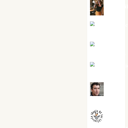
Eva Frai
Jesús Cuen
Torres
Joaquín
Rández Ramos
José Antoni
Castro Cebrián
Juanjo
Melgarejo
jungladelaslet