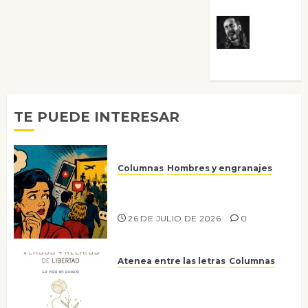
Víctor
Morata
TE PUEDE INTERESAR
Columnas
Hombres y engranajes
Ya no confiamos ni en lo que
nos gusta
26 DE JULIO DE 2026
0
Atenea entre las letras
Columnas
Versos y relatos de libertad: el
canto a la conciencia de la