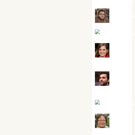
Kiko Pri
Mar Carrill
Mari
Carmen Pérez
Maxi
Sabela Tornes
Noa Guardi
Rosa
Villalejos