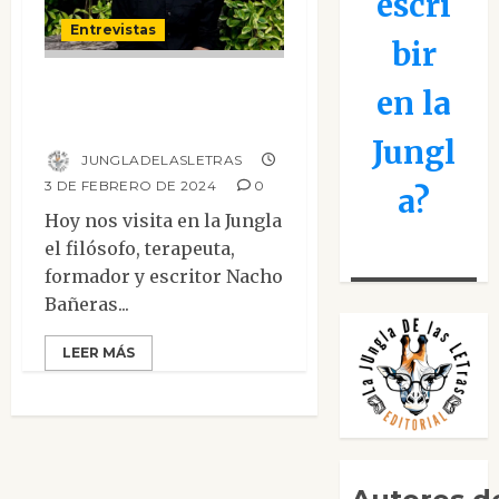
escri
Entrevistas
bir
Entrevista a Nacho
en la
Bañeras
Jungl
JUNGLADELASLETRAS
3 DE FEBRERO DE 2024
0
a?
Hoy nos visita en la Jungla
el filósofo, terapeuta,
formador y escritor Nacho
Bañeras...
LEER MÁS