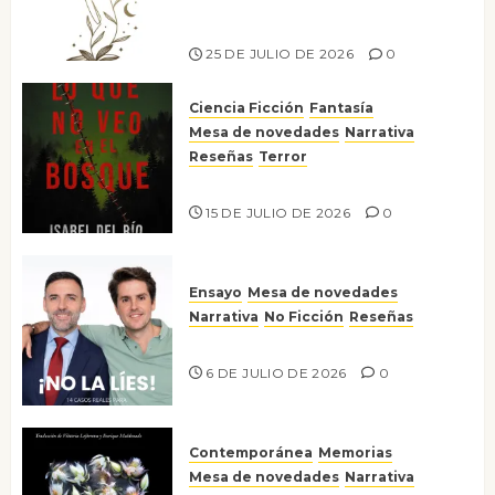
escritora peruana Sol del
Risco
25 DE JULIO DE 2026
0
Ciencia Ficción
Fantasía
Mesa de novedades
Narrativa
Reseñas
Terror
Lo que no veo en el bosque
15 DE JULIO DE 2026
0
Ensayo
Mesa de novedades
Narrativa
No Ficción
Reseñas
¡No la líes!
6 DE JULIO DE 2026
0
Contemporánea
Memorias
Mesa de novedades
Narrativa