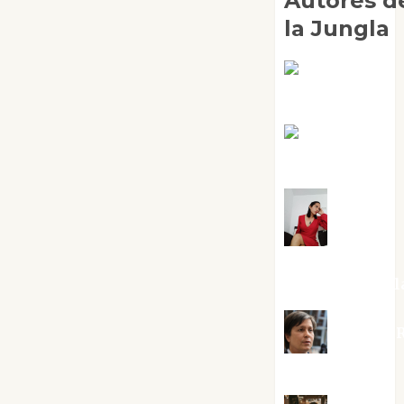
Autores d
la Jungla
Adoración
Negre Pujol
Angie
Ballester
Aura
Metzeri
Altamirano Sol
Aurelio R
Silvano